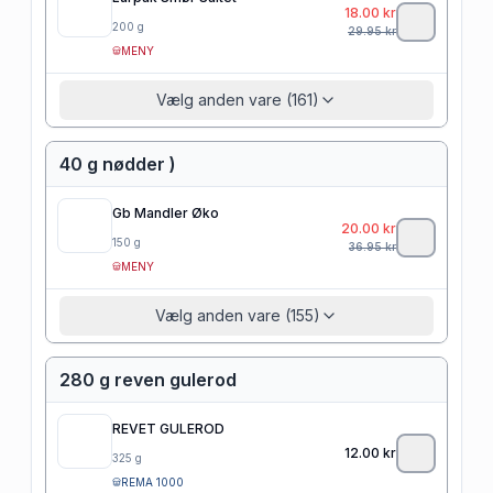
18.00
kr
200
g
29.95
kr
MENY
Vælg anden vare (161)
40 g nødder )
Gb Mandler Øko
20.00
kr
150
g
36.95
kr
MENY
Vælg anden vare (155)
280 g reven gulerod
REVET GULEROD
12.00
kr
325
g
REMA 1000