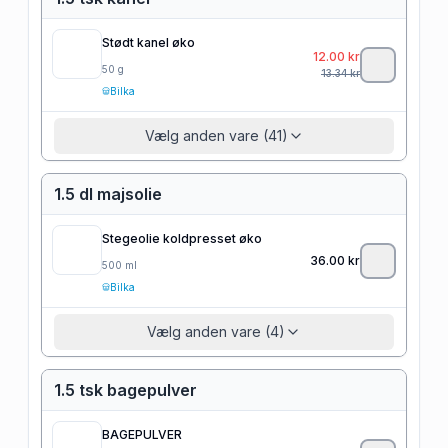
Stødt kanel øko
12.00
kr
50
g
13.34
kr
Bilka
Vælg anden vare (41)
1.5 dl majsolie
Stegeolie koldpresset øko
36.00
kr
500
ml
Bilka
Vælg anden vare (4)
1.5 tsk bagepulver
BAGEPULVER