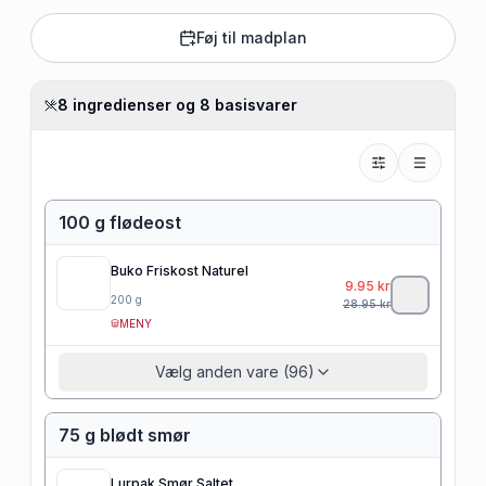
Føj til madplan
8 ingredienser og 8 basisvarer
100 g flødeost
Buko Friskost Naturel
9.95
kr
200
g
28.95
kr
MENY
Vælg anden vare (96)
75 g blødt smør
Lurpak Smør Saltet