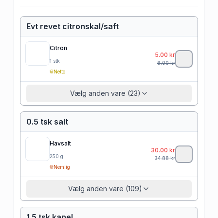
Evt revet citronskal/saft
Citron
5.00
kr
1
stk
6.00
kr
Netto
Vælg anden vare (23)
0.5 tsk salt
Havsalt
30.00
kr
250
g
34.88
kr
Nemlig
Vælg anden vare (109)
1.5 tsk kanel