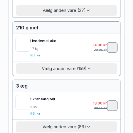
Vælg anden vare (27)
210 g mel
Hvedemel øko
14.00
kr
1.7
kg
29.95
kr
Bilka
Vælg anden vare (159)
3 æg
Skrabeæg M/L
18.00
kr
8
stk
29.55
kr
Bilka
Vælg anden vare (89)