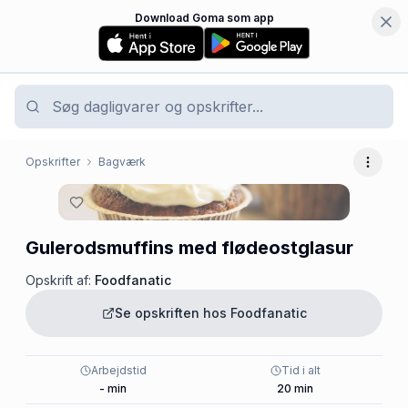
Download Goma som app
Opskrifter
Bagværk
Flere 
Gulerodsmuffins med flødeostglasur
Opskrift af:
Foodfanatic
Se opskriften hos
Foodfanatic
Arbejdstid
Tid i alt
-
min
20
min