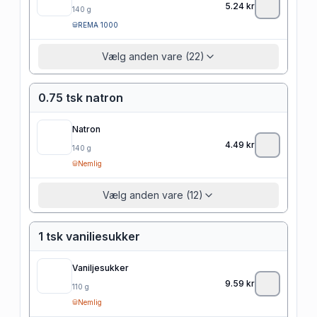
5.24
kr
140
g
REMA 1000
Vælg anden vare (22)
0.75 tsk natron
Natron
4.49
kr
140
g
Nemlig
Vælg anden vare (12)
1 tsk vaniliesukker
Vaniljesukker
9.59
kr
110
g
Nemlig