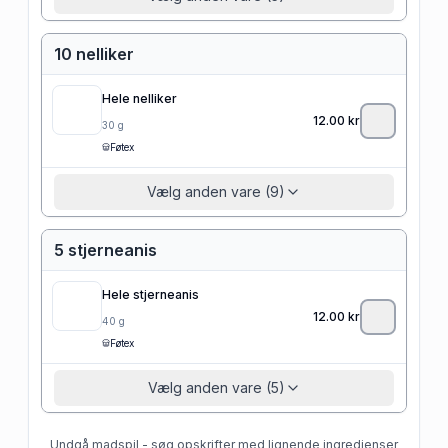
10 nelliker
Hele nelliker
12.00
kr
30
g
Føtex
Vælg anden vare (9)
5 stjerneanis
Hele stjerneanis
12.00
kr
40
g
Føtex
Vælg anden vare (5)
Undgå madspil - søg opskrifter med lignende ingredienser