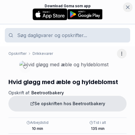
Download Goma som app
Opskrifter
Drikkevarer
Flere 
Hvid gløgg med æble og hyldeblomst
Opskrift af:
Beetrootbakery
Se opskriften hos
Beetrootbakery
Arbejdstid
Tid i alt
10
min
135
min