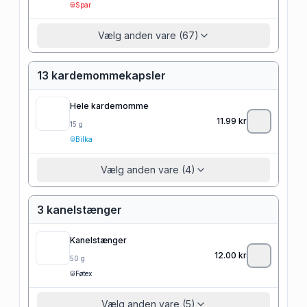
Spar
Vælg anden vare (67)
13 kardemommekapsler
Hele kardemomme
11.99
kr
15
g
Bilka
Vælg anden vare (4)
3 kanelstænger
Kanelstænger
12.00
kr
50
g
Føtex
Vælg anden vare (5)