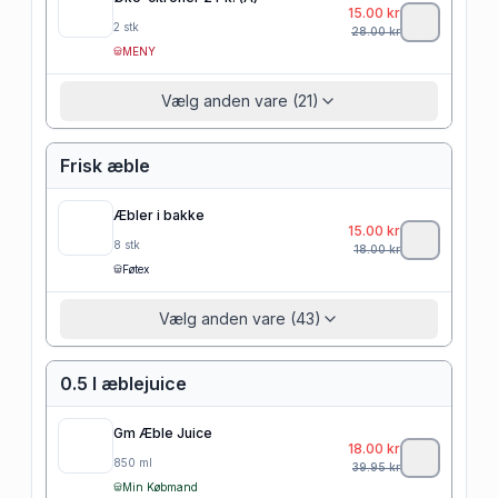
15.00
kr
2
stk
28.00
kr
MENY
Vælg anden vare (21)
Frisk æble
Æbler i bakke
15.00
kr
8
stk
18.00
kr
Føtex
Vælg anden vare (43)
0.5 l æblejuice
Gm Æble Juice
18.00
kr
850
ml
39.95
kr
Min Købmand