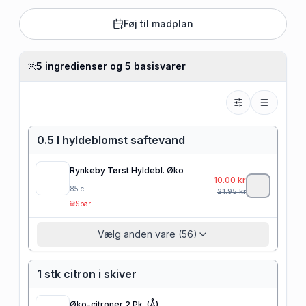
Føj til madplan
5 ingredienser og 5 basisvarer
0.5 l hyldeblomst saftevand
Rynkeby Tørst Hyldebl. Øko
10.00
kr
85
cl
21.95
kr
Spar
Vælg anden vare (56)
1 stk citron i skiver
Øko-citroner 2 Pk. (Å)