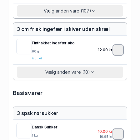
Vælg anden vare (107)
3 cm frisk ingefær i skiver uden skræl
Finthakket ingefær øko
12.00
kr
60
g
Bilka
Vælg anden vare (10)
Basisvarer
3 spsk rørsukker
Dansk Sukker
10.00
kr
1
kg
16.95
kr