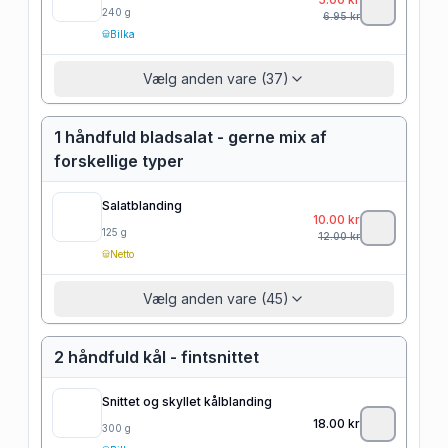
240
g
6.95
kr
Bilka
Vælg anden vare (37)
1 håndfuld bladsalat - gerne mix af
forskellige typer
Salatblanding
10.00
kr
125
g
12.00
kr
Netto
Vælg anden vare (45)
2 håndfuld kål - fintsnittet
Snittet og skyllet kålblanding
18.00
kr
300
g