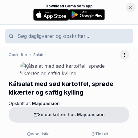
Download Goma som app
Opskrifter
Salater
Flere 
Kålsalat med sød kartoffel, sprøde
kikærter og saftig kylling
Opskrift af:
Majspassion
Se opskriften hos
Majspassion
Arbejdstid
Tid i alt