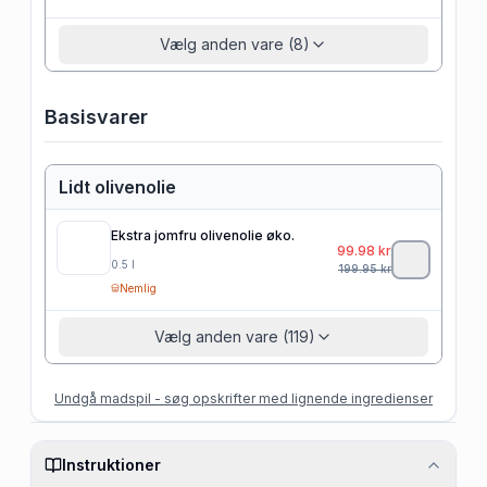
Vælg anden vare (8)
Basisvarer
Lidt olivenolie
Ekstra jomfru olivenolie øko.
99.98
kr
0.5
l
199.95
kr
Nemlig
Vælg anden vare (119)
Undgå madspil - søg opskrifter med lignende ingredienser
Instruktioner