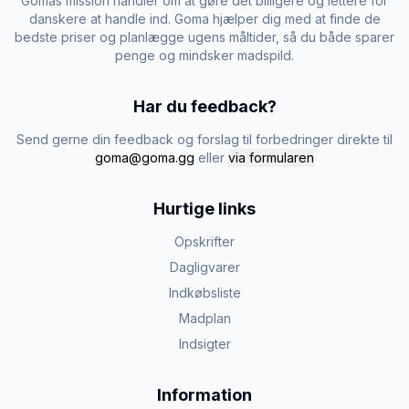
Gomas mission handler om at gøre det billigere og lettere for
danskere at handle ind. Goma hjælper dig med at finde de
bedste priser og planlægge ugens måltider, så du både sparer
penge og mindsker madspild.
Har du feedback?
Send gerne din feedback og forslag til forbedringer direkte til
goma@goma.gg
eller
via formularen
Hurtige links
Opskrifter
Dagligvarer
Indkøbsliste
Madplan
Indsigter
Information