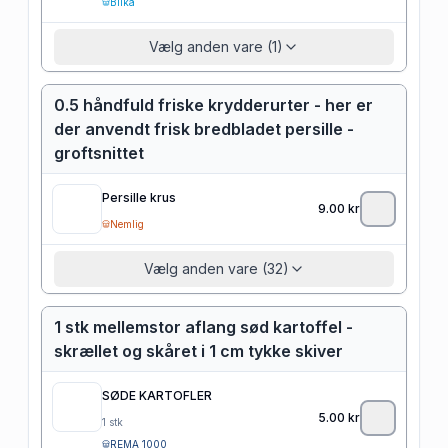
Bilka
Vælg anden vare (1)
0.5 håndfuld friske krydderurter - her er
der anvendt frisk bredbladet persille -
groftsnittet
Persille krus
9.00
kr
Nemlig
Vælg anden vare (32)
1 stk mellemstor aflang sød kartoffel -
skrællet og skåret i 1 cm tykke skiver
SØDE KARTOFLER
5.00
kr
1
stk
REMA 1000