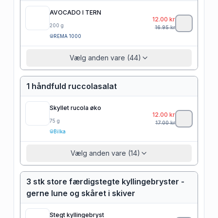
AVOCADO I TERN
12.00
kr
200
g
16.95
kr
REMA 1000
Vælg anden vare (44)
1 håndfuld ruccolasalat
Skyllet rucola øko
12.00
kr
75
g
17.00
kr
Bilka
Vælg anden vare (14)
3 stk store færdigstegte kyllingebryster -
gerne lune og skåret i skiver
Stegt kyllingebryst