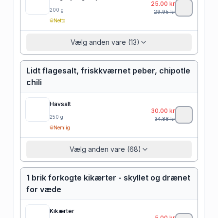
25.00
kr
200
g
29.95
kr
Netto
Vælg anden vare (13)
Lidt flagesalt, friskkværnet peber, chipotle
chili
Havsalt
30.00
kr
250
g
34.88
kr
Nemlig
Vælg anden vare (68)
1 brik forkogte kikærter - skyllet og drænet
for væde
Kikærter
5.00
kr