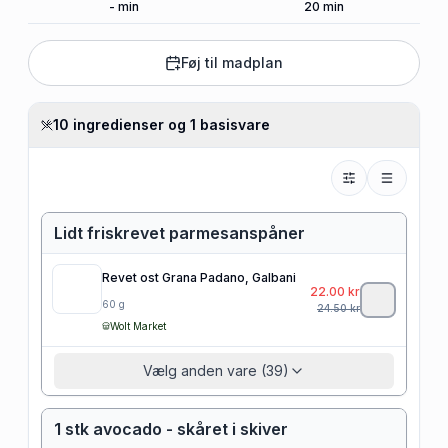
-
min
20
min
Føj til madplan
10 ingredienser og 1 basisvare
Lidt friskrevet parmesanspåner
Revet ost Grana Padano, Galbani
22.00
kr
60
g
24.50
kr
Wolt Market
Vælg anden vare (39)
1 stk avocado - skåret i skiver