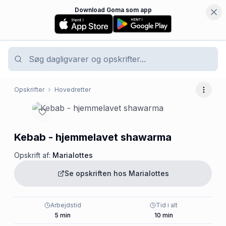
Download Goma som app
Opskrifter
Hovedretter
Flere 
Kebab - hjemmelavet shawarma
Opskrift af:
Marialottes
Se opskriften hos
Marialottes
Arbejdstid
Tid i alt
5
min
10
min