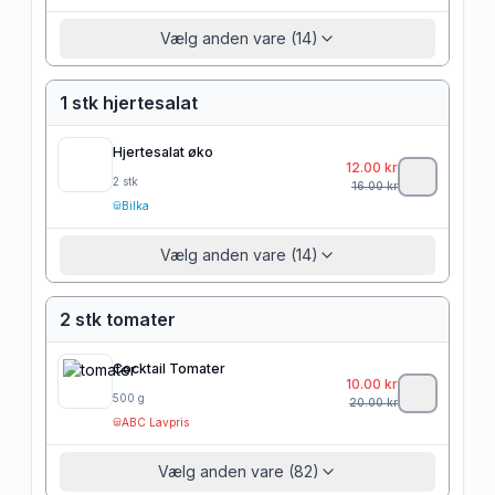
Vælg anden vare (14)
1 stk hjertesalat
Hjertesalat øko
12.00
kr
2
stk
16.00
kr
Bilka
Vælg anden vare (14)
2 stk tomater
Cocktail Tomater
10.00
kr
500
g
20.00
kr
ABC Lavpris
Vælg anden vare (82)