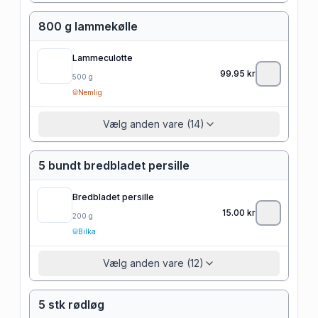
800 g lammekølle
Lammeculotte
99.95
kr
500
g
Nemlig
Vælg anden vare (14)
5 bundt bredbladet persille
Bredbladet persille
15.00
kr
200
g
Bilka
Vælg anden vare (12)
5 stk rødløg