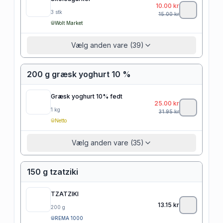
10.00
kr
3
stk
15.00
kr
Wolt Market
Vælg anden vare (39)
200 g græsk yoghurt 10 %
Græsk yoghurt 10% fedt
25.00
kr
1
kg
31.95
kr
Netto
Vælg anden vare (35)
150 g tzatziki
TZATZIKI
13.15
kr
200
g
REMA 1000