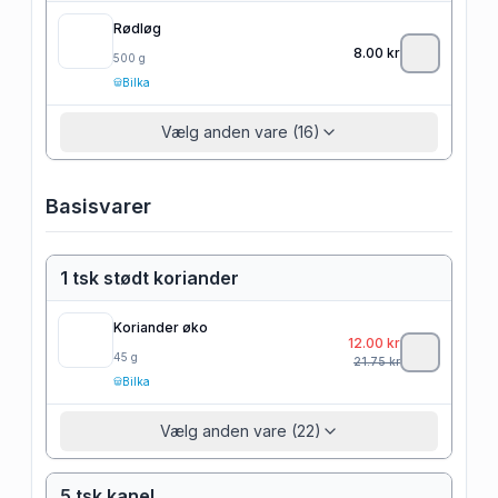
Rødløg
8.00
kr
500
g
Bilka
Vælg anden vare (16)
Basisvarer
1 tsk stødt koriander
Koriander øko
12.00
kr
45
g
21.75
kr
Bilka
Vælg anden vare (22)
5 tsk kanel