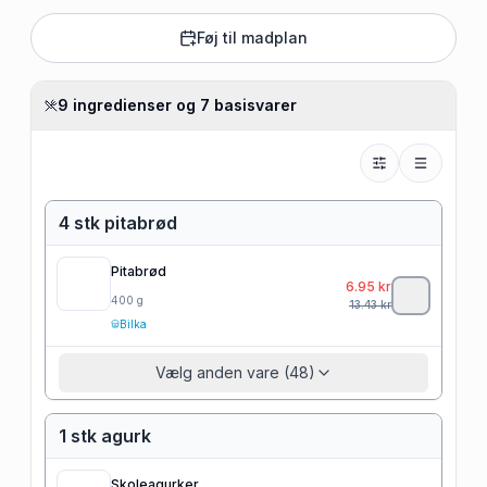
Føj til madplan
9 ingredienser og 7 basisvarer
4 stk pitabrød
Pitabrød
6.95
kr
400
g
13.43
kr
Bilka
Vælg anden vare (48)
1 stk agurk
Skoleagurker