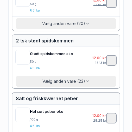
12.00
kr
50
g
24.95
kr
Bilka
Vælg anden vare (20)
2 tsk stødt spidskommen
Stødt spidskommen øko
12.00
kr
50
g
15.13
kr
Bilka
Vælg anden vare (23)
Salt og friskkværnet peber
Hel sort peber øko
12.00
kr
100
g
28.25
kr
Bilka