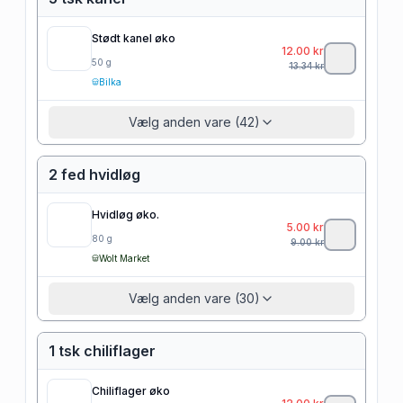
Stødt kanel øko
12.00
kr
50
g
13.34
kr
Bilka
Vælg anden vare (42)
2 fed hvidløg
Hvidløg øko.
5.00
kr
80
g
9.00
kr
Wolt Market
Vælg anden vare (30)
1 tsk chiliflager
Chiliflager øko