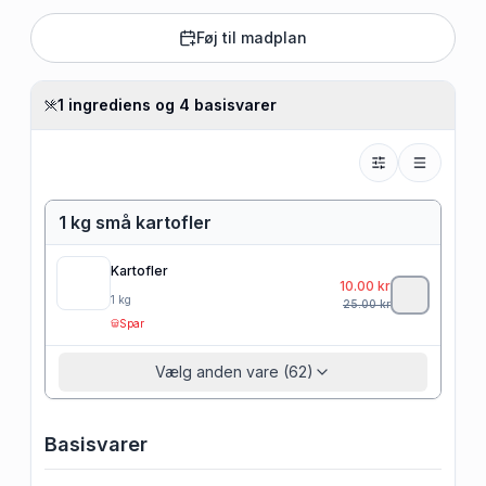
Føj til madplan
1 ingrediens og 4 basisvarer
1 kg små kartofler
Kartofler
10.00
kr
1
kg
25.00
kr
Spar
Vælg anden vare (62)
Basisvarer