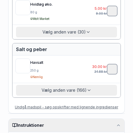
Hvidløg øko.
5.00
kr
80
g
9.00
kr
Wolt Market
Vælg anden vare (30)
Salt og peber
Havsalt
30.00
kr
250
g
34.88
kr
Nemlig
Vælg anden vare (166)
Undgå madspil - søg opskrifter med lignende ingredienser
Instruktioner