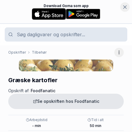
Download Goma som app
Opskrifter
Tilbehør
Flere 
Græske kartofler
Opskrift af:
Foodfanatic
Se opskriften hos
Foodfanatic
Arbejdstid
Tid i alt
-
min
50
min