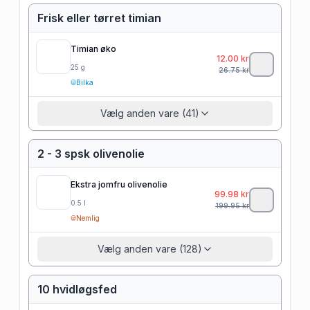
Frisk eller tørret timian
Timian øko
12.00
kr
25
g
26.75
kr
Bilka
Vælg anden vare (41)
2 - 3 spsk olivenolie
Ekstra jomfru olivenolie
99.98
kr
0.5
l
199.95
kr
Nemlig
Vælg anden vare (128)
10 hvidløgsfed