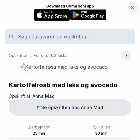
Download Goma som app
Opskrifter
Forretter & Snacks
Flere 
Kartoffelrøsti med laks og avocado
Opskrift af:
Anna Mad
Se opskriften hos
Anna Mad
Arbejdstid
Tid i alt
25
min
30
min