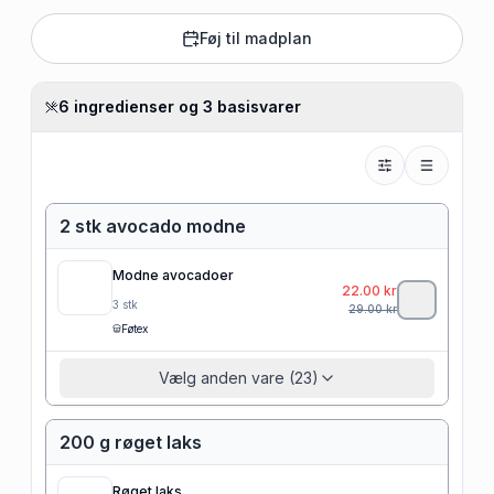
Føj til madplan
6 ingredienser og 3 basisvarer
2 stk avocado modne
Modne avocadoer
22.00
kr
3
stk
29.00
kr
Føtex
Vælg anden vare (23)
200 g røget laks
Røget laks