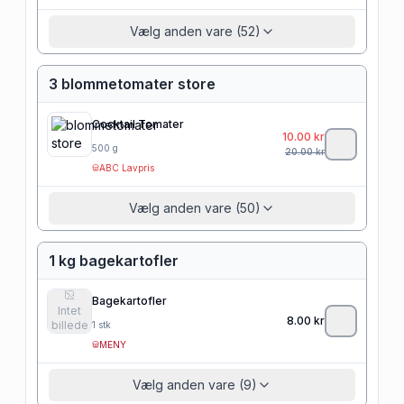
Vælg anden vare (52)
3 blommetomater store
Cocktail Tomater
10.00
kr
500
g
20.00
kr
ABC Lavpris
Vælg anden vare (50)
1 kg bagekartofler
Bagekartofler
Intet
8.00
kr
billede
1
stk
MENY
Vælg anden vare (9)