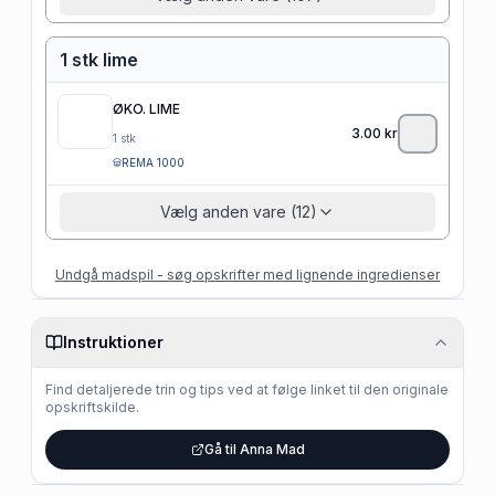
1 stk lime
ØKO. LIME
3.00
kr
1
stk
REMA 1000
Vælg anden vare (12)
Undgå madspil - søg opskrifter med lignende ingredienser
Instruktioner
Find detaljerede trin og tips ved at følge linket til den originale
opskriftskilde.
Gå til Anna Mad