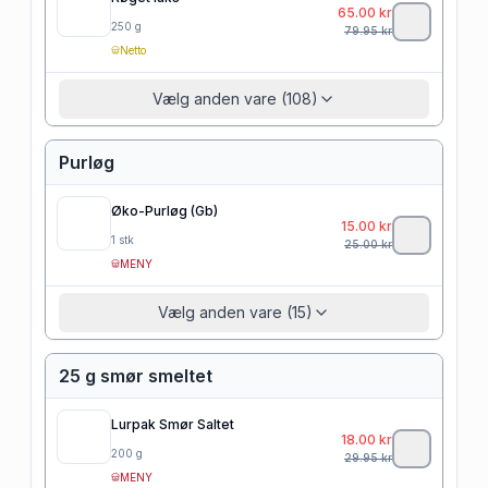
65.00
kr
250
g
79.95
kr
Netto
Vælg anden vare (108)
Purløg
Øko-Purløg (Gb)
15.00
kr
1
stk
25.00
kr
MENY
Vælg anden vare (15)
25 g smør smeltet
Lurpak Smør Saltet
18.00
kr
200
g
29.95
kr
MENY