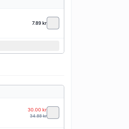
7.89
kr
30.00
kr
34.88
kr