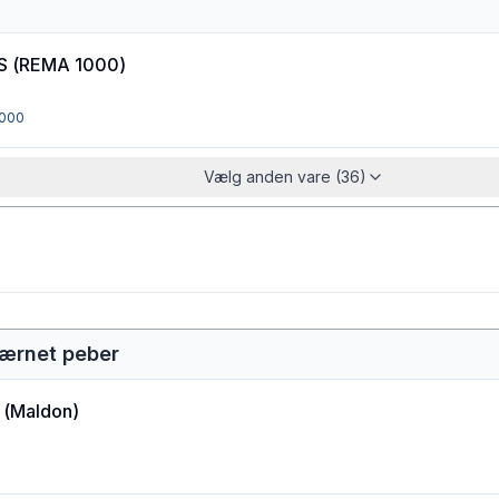
S
(
REMA 1000
)
000
Vælg anden vare (36)
værnet peber
(
Maldon
)