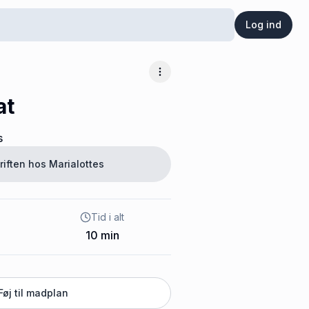
Log ind
Flere muligheder
at
s
riften hos
Marialottes
Tid i alt
10
min
Føj til madplan