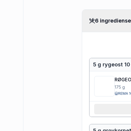
6 ingrediense
5 g rygeost 10
RØGE
175
g
REMA 1
5 g grovkornet