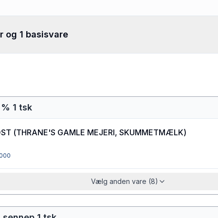
r og 1 basisvare
 % 1 tsk
OST
(
THRANE'S GAMLE MEJERI, SKUMMETMÆLK
)
000
Vælg anden vare (8)
 sennep 1 tsk