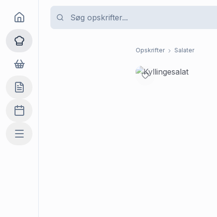
Goma
Opskrifter
Opskrifter
Salater
Dagligvarer
Indkøbslisten
Madplan
Mere