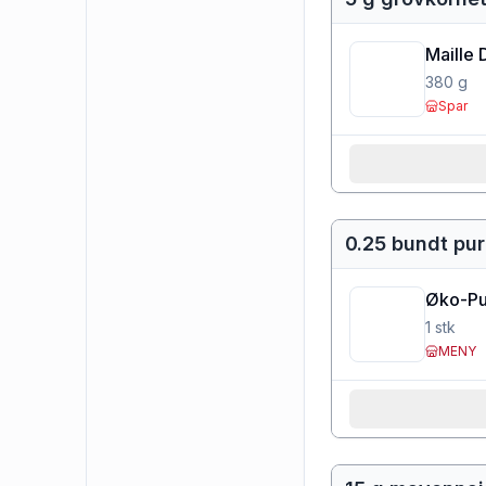
Maille 
380
g
Spar
0.25 bundt pur
Øko-Pu
1
stk
MENY