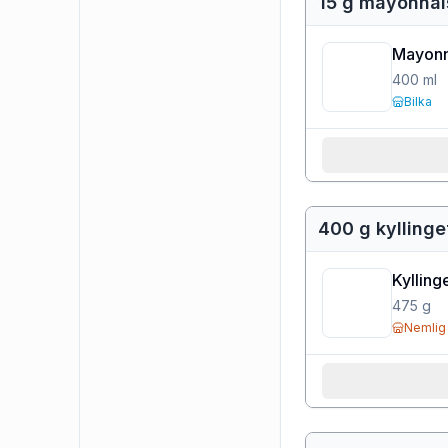
15 g mayonnai
Mayonn
400
ml
Bilka
400 g kyllingef
Kylling
475
g
Nemlig