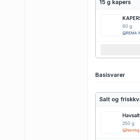
15 g kapers
KAPER
60
g
REMA 1
Basisvarer
Salt og friskk
Havsalt
250
g
Nemlig