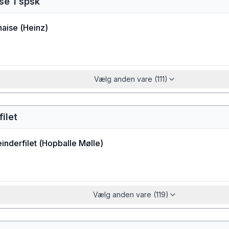
se 1 spsk
aise
(
Heinz
)
Vælg anden vare (111)
ilet
einderfilet
(
Hopballe Mølle
)
Vælg anden vare (119)