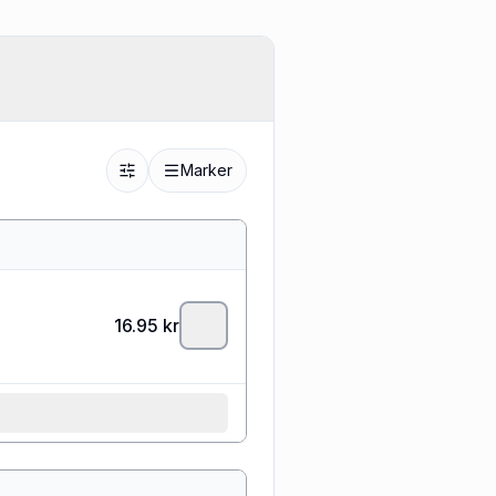
Marker
16.95
kr