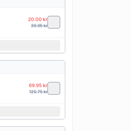
20.00
kr
39.95
kr
69.95
kr
120.75
kr