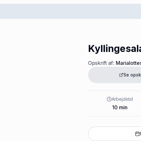
Kyllingesal
Opskrift af:
Marialotte
Se opsk
Arbejdstid
10
min