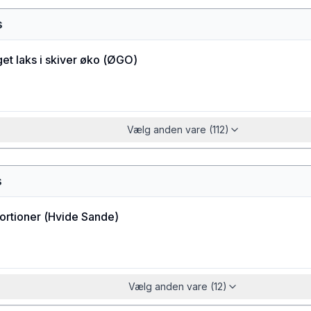
s
et laks i skiver øko
(
ØGO
)
Vælg anden vare (112)
s
ortioner
(
Hvide Sande
)
Vælg anden vare (12)