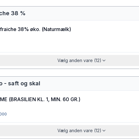
iche 38 %
fraiche 38% øko.
(
Naturmælk
)
Vælg anden vare (12)
o - saft og skal
IME
(
BRASILIEN KL. 1, MIN. 60 GR.
)
000
Vælg anden vare (12)