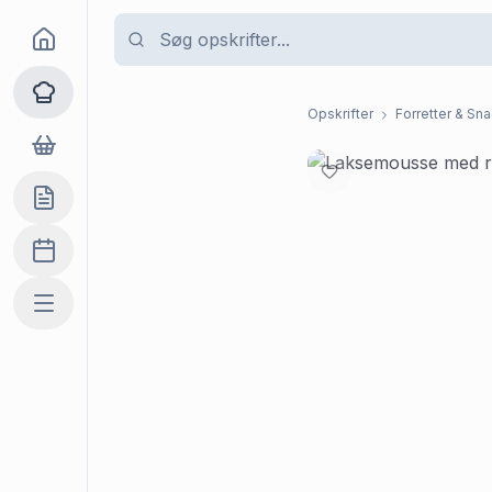
Goma
Opskrifter
Opskrifter
Forretter & Sn
Dagligvarer
Indkøbslisten
Madplan
Mere