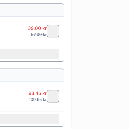
39.00
kr
57.00
kr
93.46
kr
109.95
kr