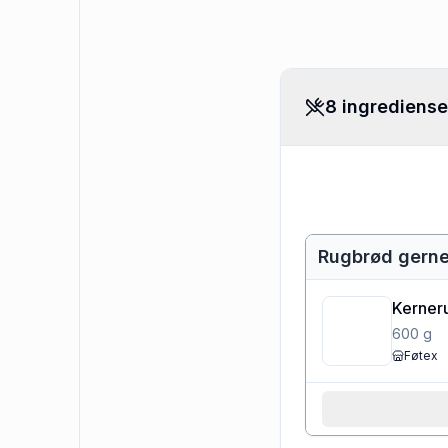
8 ingrediense
Rugbrød gerne
Kerner
600
g
Føtex