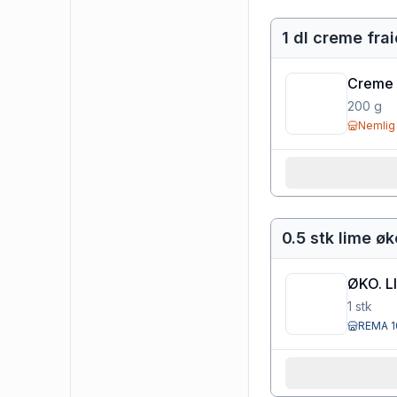
1 dl creme fra
Creme 
200
g
Nemlig
0.5 stk lime øk
ØKO. L
1
stk
REMA 1