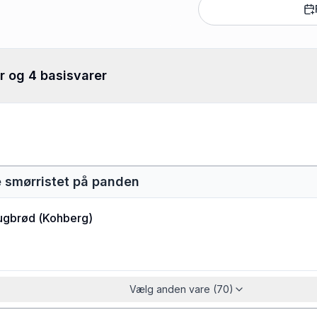
r og 4 basisvarer
 smørristet på panden
ugbrød
(
Kohberg
)
Vælg anden vare (70)