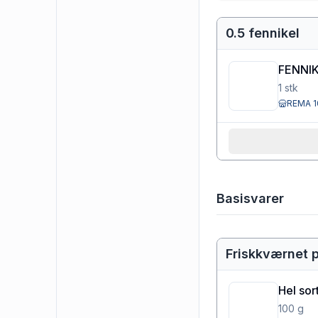
0.5 fennikel
FENNI
1
stk
REMA 1
Basisvarer
Friskkværnet 
Hel sor
100
g