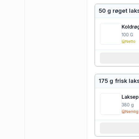
50 g røget lak
Koldrøg
100
G
Netto
175 g frisk lak
Laksep
380
g
Nemlig