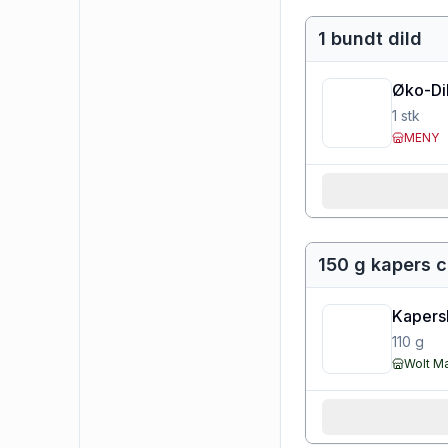
1 bundt dild
Øko-Di
1
stk
MENY
150 g kapers 
Kapersb
110
g
Wolt M