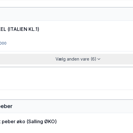
KEL
(
ITALIEN KL.1
)
000
Vælg anden vare (6)
peber
t peber øko
(
Salling ØKO
)