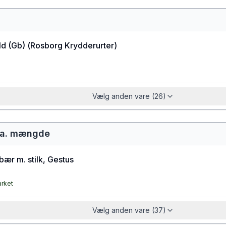
ld (Gb)
(
Rosborg Krydderurter
)
Vælg anden vare (26)
ca. mængde
ær m. stilk, Gestus
arket
Vælg anden vare (37)