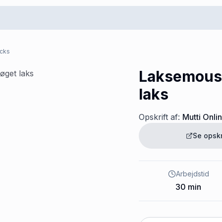
acks
Laksemous
laks
Opskrift af:
Mutti Onli
Se opsk
Arbejdstid
30
min