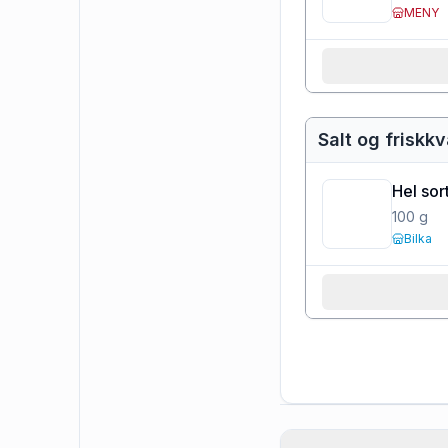
MENY
Salt og friskk
Hel sor
100
g
Bilka