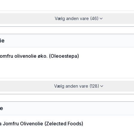
Vælg anden vare (46)
ie
jomfru olivenolie øko.
(
Oleoestepa
)
Vælg anden vare (128)
ie
a Jomfru Olivenolie
(
Zelected Foods
)