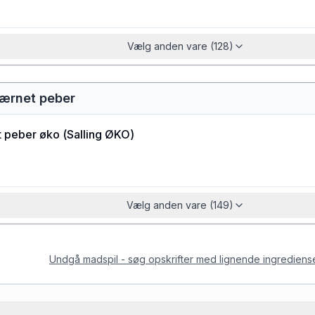
Vælg anden vare (128)
værnet peber
t peber øko
(
Salling ØKO
)
Vælg anden vare (149)
Undgå madspil - søg opskrifter med lignende ingrediens