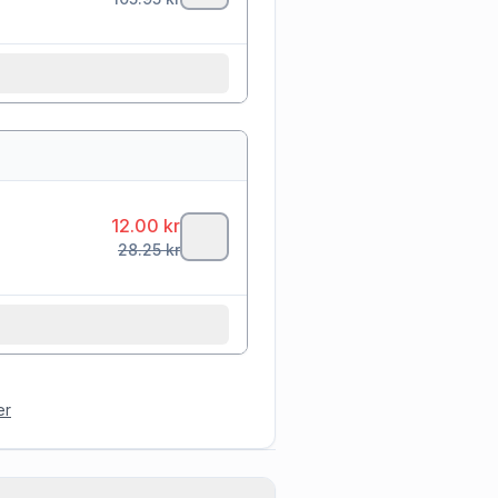
12.00
kr
28.25
kr
er