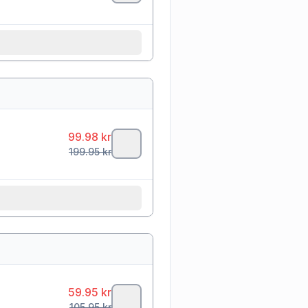
99.98
kr
199.95
kr
59.95
kr
105.95
kr