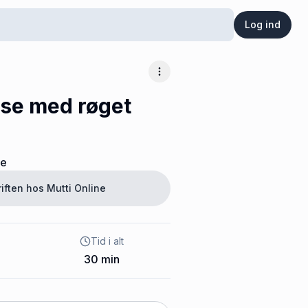
Log ind
Flere muligheder
se med røget
ne
riften hos
Mutti Online
Tid i alt
30
min