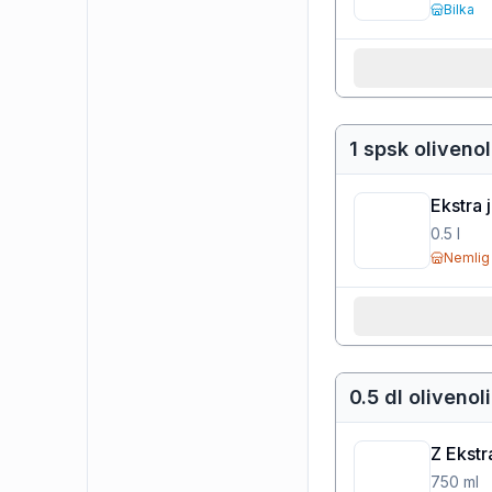
Bilka
1 spsk olivenol
Ekstra 
0.5
l
Nemlig
0.5 dl olivenol
Z Ekstr
750
ml