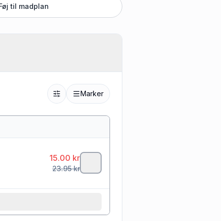
Føj til madplan
Marker
15.00
kr
23.95
kr