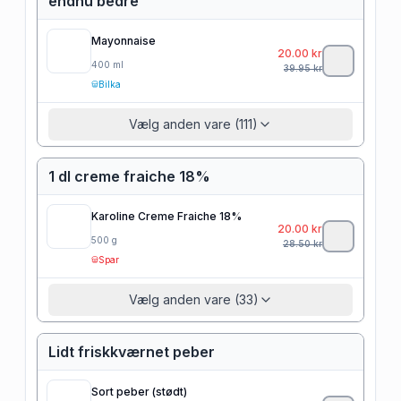
endnu bedre
Mayonnaise
20.00
kr
400
ml
39.95
kr
Bilka
Vælg anden vare (111)
1 dl creme fraiche 18%
Karoline Creme Fraiche 18%
20.00
kr
500
g
28.50
kr
Spar
Vælg anden vare (33)
Lidt friskkværnet peber
Sort peber (stødt)