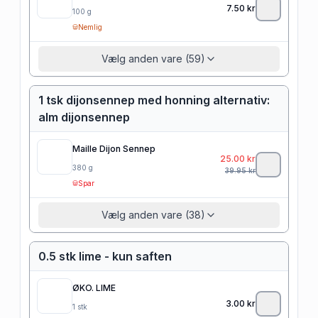
7.50
kr
100
g
Nemlig
Vælg anden vare (59)
1 tsk dijonsennep med honning alternativ:
alm dijonsennep
Maille Dijon Sennep
25.00
kr
380
g
39.95
kr
Spar
Vælg anden vare (38)
0.5 stk lime - kun saften
ØKO. LIME
3.00
kr
1
stk