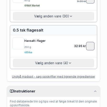
80
g
9.00
kr
Wolt Market
Vælg anden vare (30)
0.5 tsk flagesalt
Havsalt i flager
32.95
kr
250
g
Bilka
Vælg anden vare (4)
Undgå madspil - søg opskrifter med lignende ingredienser
Instruktioner
Find detaljerede trin og tips ved at følge linket til den originale
opskriftskilde.