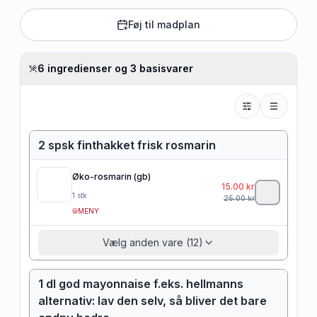
Føj til madplan
6 ingredienser og 3 basisvarer
2 spsk finthakket frisk rosmarin
Øko-rosmarin (gb)
15.00
kr
1
stk
25.00
kr
MENY
Vælg anden vare (12)
1 dl god mayonnaise f.eks. hellmanns
alternativ: lav den selv, så bliver det bare