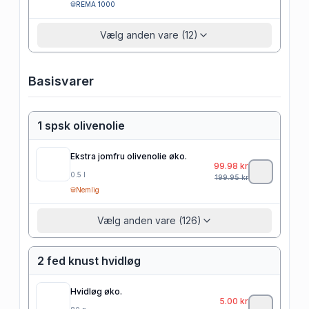
REMA 1000
Vælg anden vare (12)
Basisvarer
1 spsk olivenolie
Ekstra jomfru olivenolie øko.
99.98
kr
0.5
l
199.95
kr
Nemlig
Vælg anden vare (126)
2 fed knust hvidløg
Hvidløg øko.
5.00
kr