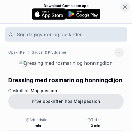
Download Goma som app
Opskrifter
Saucer & Krydderier
Flere 
Dressing med rosmarin og honningdijon
Opskrift af:
Majspassion
Se opskriften hos
Majspassion
Arbejdstid
Tid i alt
-
min
0
min