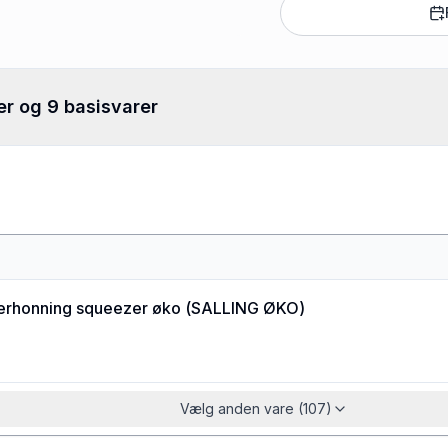
er og 9 basisvarer
erhonning squeezer øko
(
SALLING ØKO
)
Vælg anden vare (107)