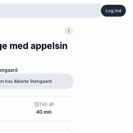
Log ind
Flere muligheder
e med appelsin
tengaard
ten hos
Alberte Stengaard
Tid i alt
40
min