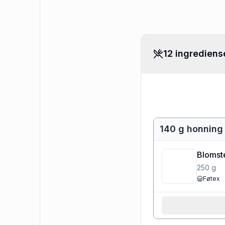
12 ingrediens
140 g honning
Blomst
250
g
Føtex