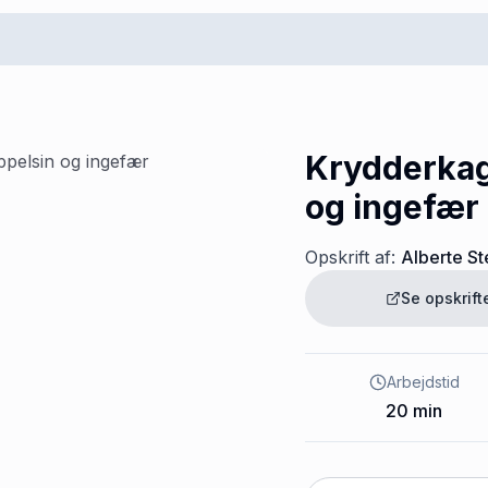
Krydderkag
og ingefær
Opskrift af:
Alberte S
Se opskrif
Arbejdstid
20
min