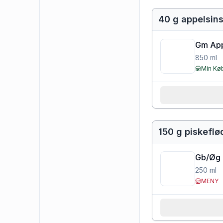
40 g appelsins
Gm App
850
ml
Min K
150 g piskeflø
Gb/Øg 
250
ml
MENY