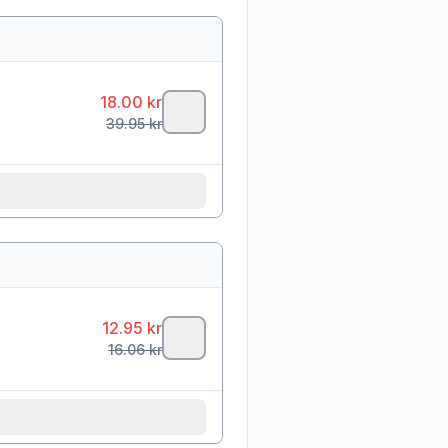
18.00
kr
39.95
kr
12.95
kr
16.06
kr