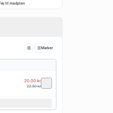
Føj til madplan
Marker
20.00
kr
22.50
kr