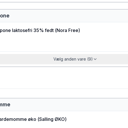
pone
pone laktosefri 35% fedt
(
Nora Free
)
Vælg anden vare (9)
omme
kardemomme øko
(
Salling ØKO
)