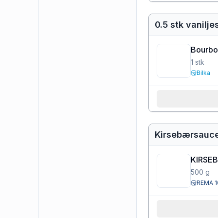
0.5 stk vanilj
Bourbon
1
stk
Bilka
Kirsebærsauc
KIRSE
500
g
REMA 1