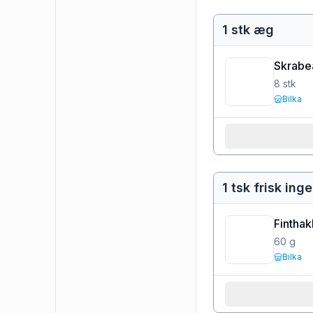
1 stk æg
Skrabe
8
stk
Bilka
1 tsk frisk ing
Finthak
60
g
Bilka