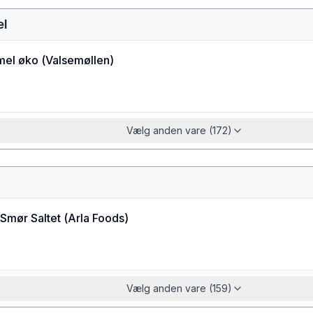
el
el øko
(
Valsemøllen
)
Vælg anden vare (172)
Smør Saltet
(
Arla Foods
)
Vælg anden vare (159)