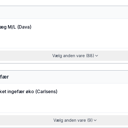
æg M/L
(
Dava
)
Vælg anden vare (88)
efær
ket ingefær øko
(
Carlsens
)
Vælg anden vare (9)