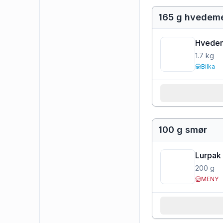
165 g hvedem
Hvedem
1.7
kg
Bilka
100 g smør
Lurpak 
200
g
MENY