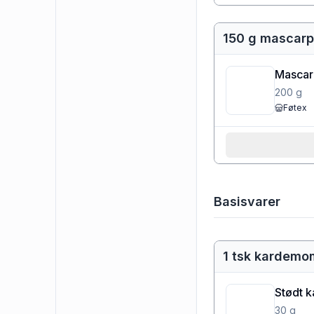
150 g mascar
Mascar
200
g
Føtex
Basisvarer
1 tsk kardem
Stødt 
30
g