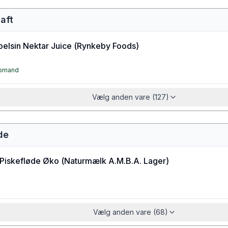
aft
elsin Nektar Juice
(
Rynkeby Foods
)
øbmand
Vælg anden vare (127)
de
Piskefløde Øko
(
Naturmælk A.M.B.A. Lager
)
Vælg anden vare (68)