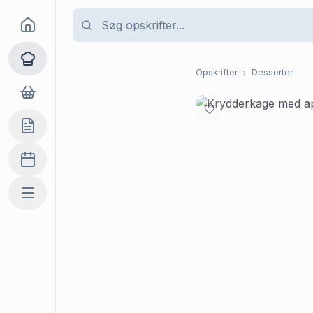
Goma
Opskrifter
Opskrifter
Desserter
Dagligvarer
Indkøbslisten
Madplan
Mere