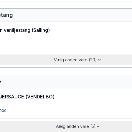
estang
 vaniljestang
(
Salling
)
Vælg anden vare (20)
e
BÆRSAUCE
(
VENDELBO
)
000
Vælg anden vare (5)