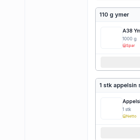
110 g ymer
A38 Ym
1000
g
Spar
1 stk appelsin 
Appels
1
stk
Netto