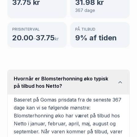
37.75
kr
31.98
kr
367
dage
PRISINTERVAL
PÅ TILBUD
20.00
37.75
9
% af tiden
–
kr
Hvornår er Blomsterhonning øko typisk
på tilbud hos Netto?
Baseret på Gomas prisdata fra de seneste 367
dage kan vi se følgende mønstre:
Blomsterhonning øko har været på tilbud hos
Netto i januar, februar, april, maj, august og
september. Når varen kommer på tilbud, varer