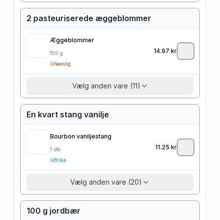
2 pasteuriserede æggeblommer
Æggeblommer
14.97
kr
150
g
Nemlig
Vælg anden vare (11)
En kvart stang vanilje
Bourbon vaniljestang
11.25
kr
1
stk
Bilka
Vælg anden vare (20)
100 g jordbær