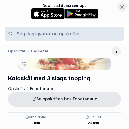
Download Goma som app
Opskrifter
Desserter
Flere 
Koldskål med 3 slags topping
Opskrift af:
Foodfanatic
Se opskriften hos
Foodfanatic
Arbejdstid
Tid i alt
-
min
20
min