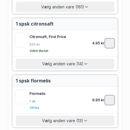
Vælg anden vare (161)
1 spsk citronsaft
Citronsaft, First Price
4.95
kr
200
ml
Wolt Market
Vælg anden vare (14)
1 spsk flormelis
Flormelis
6.95
kr
1
stk
Bilka
Vælg anden vare (13)