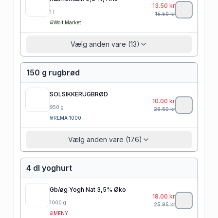
13.50
kr
1
l
15.50
kr
Wolt Market
Vælg anden vare (13)
150 g rugbrød
SOLSIKKERUGBRØD
10.00
kr
950
g
26.50
kr
REMA 1000
Vælg anden vare (176)
4 dl yoghurt
Gb/øg Yogh Nat 3,5% Øko
18.00
kr
1000
g
25.95
kr
MENY