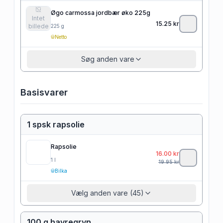
Øgo carmossa jordbær øko 225g
Intet
15.25
kr
billede
225
g
Netto
Søg anden vare
Basisvarer
1 spsk rapsolie
Rapsolie
16.00
kr
1
l
19.95
kr
Bilka
Vælg anden vare (45)
100 g havregryn