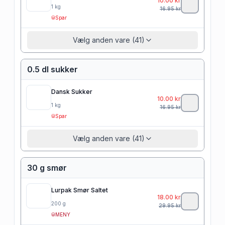
10.00
kr
1
kg
16.95
kr
Spar
Vælg anden vare (41)
0.5 dl sukker
Dansk Sukker
10.00
kr
1
kg
16.95
kr
Spar
Vælg anden vare (41)
30 g smør
Lurpak Smør Saltet
18.00
kr
200
g
29.95
kr
MENY