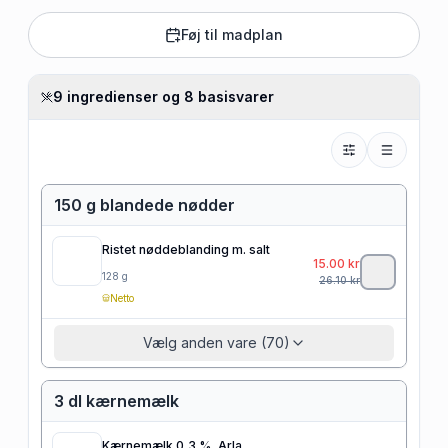
Føj til madplan
9 ingredienser og 8 basisvarer
150 g blandede nødder
Ristet nøddeblanding m. salt
15.00
kr
128
g
26.10
kr
Netto
Vælg anden vare (70)
3 dl kærnemælk
Kærnemælk 0,3 %, Arla