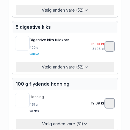
Vælg anden vare (52)
5 digestive kiks
Digestive kiks fuldkorn
15.00
kr
400
g
31.95
kr
Bilka
Vælg anden vare (52)
100 g flydende honning
Honning
19.09
kr
425
g
Føtex
Vælg anden vare (51)