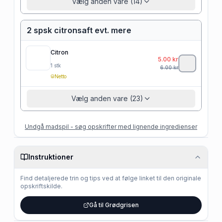
Vælg anden vare (14)
2 spsk citronsaft evt. mere
Citron
5.00
kr
1
stk
6.00
kr
Netto
Vælg anden vare (23)
Undgå madspil - søg opskrifter med lignende ingredienser
Instruktioner
Find detaljerede trin og tips ved at følge linket til den originale
opskriftskilde.
Gå til Grødgrisen