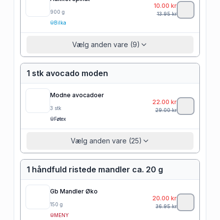
10.00
kr
900
g
13.95
kr
Bilka
Vælg anden vare (9)
1 stk avocado moden
Modne avocadoer
22.00
kr
3
stk
29.00
kr
Føtex
Vælg anden vare (25)
1 håndfuld ristede mandler ca. 20 g
Gb Mandler Øko
20.00
kr
150
g
36.95
kr
MENY