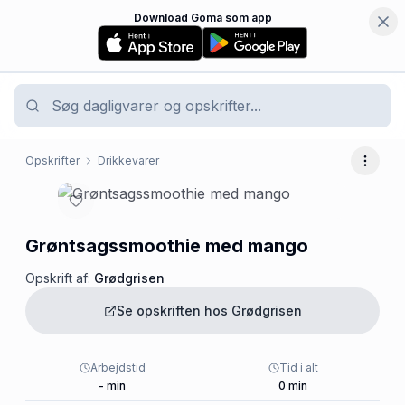
Download Goma som app
Opskrifter
Drikkevarer
Flere 
Grøntsagssmoothie med mango
Opskrift af:
Grødgrisen
Se opskriften hos
Grødgrisen
Arbejdstid
Tid i alt
-
min
0
min