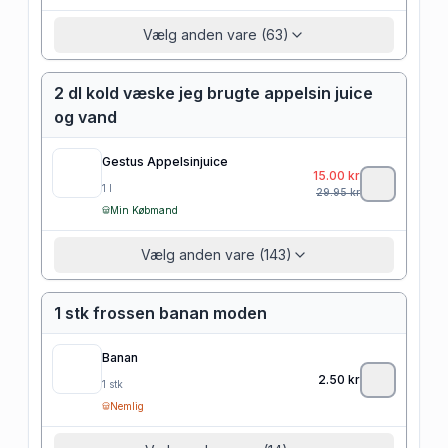
Vælg anden vare (63)
2 dl kold væske jeg brugte appelsin juice
og vand
Gestus Appelsinjuice
15.00
kr
1
l
29.95
kr
Min Købmand
Vælg anden vare (143)
1 stk frossen banan moden
Banan
2.50
kr
1
stk
Nemlig