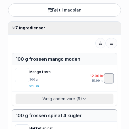
Føj til madplan
7 ingredienser
100 g frossen mango moden
Mango i tern
12.00
kr
300
g
15.99
kr
Bilka
Vælg anden vare (9)
100 g frossen spinat 4 kugler
Hakket spinat