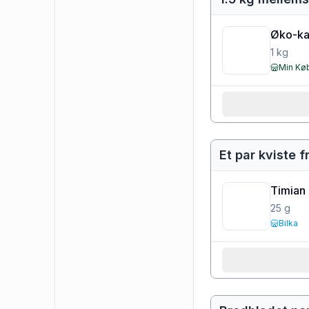
Øko-kar
1
kg
Min K
Et par kviste f
Timian
25
g
Bilka