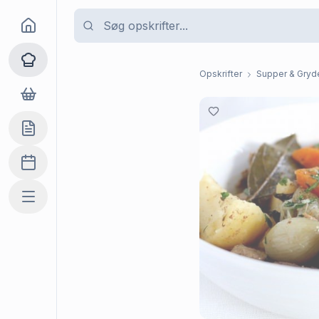
Goma
Opskrifter
Opskrifter
Supper & Gryde
Dagligvarer
Indkøbslisten
Madplan
Mere