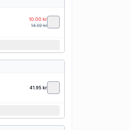
10.00
kr
14.02
kr
41.95
kr