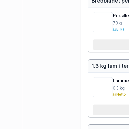
Bredbladet pers
Persille
70
g
Bilka
1.3 kg lam i te
Lamme
0.3
kg
Netto