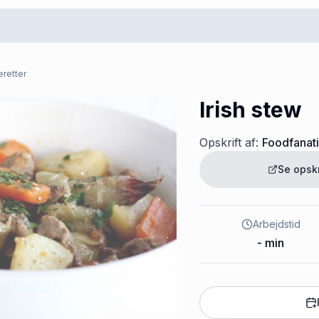
retter
Irish stew
Opskrift af:
Foodfanat
Se opsk
Arbejdstid
-
min