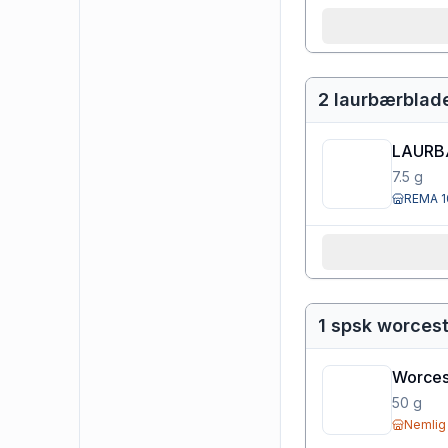
2 laurbærblad
LAURB
7.5
g
REMA 1
1 spsk worces
Worces
50
g
Nemlig