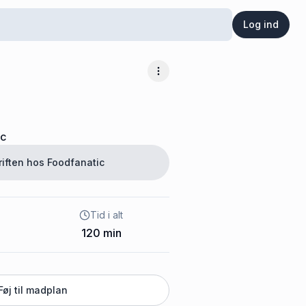
Log ind
Flere muligheder
ic
riften hos
Foodfanatic
Tid i alt
120
min
Føj til madplan