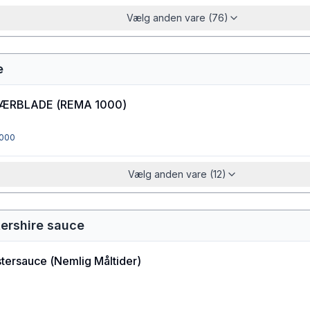
Vælg anden vare (76)
e
ÆRBLADE
(
REMA 1000
)
000
Vælg anden vare (12)
tershire sauce
tersauce
(
Nemlig Måltider
)