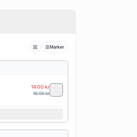
Marker
14.00
kr
18.00
kr