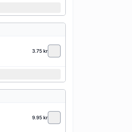
3.75
kr
9.95
kr