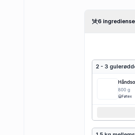
6 ingrediense
2 - 3 gulerødd
Håndso
800
g
Føtex
1.5 kg mellems