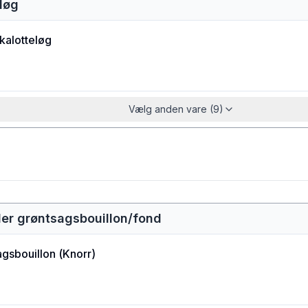
løg
kalotteløg
Vælg anden vare (9)
ler grøntsagsbouillon/fond
agsbouillon
(
Knorr
)