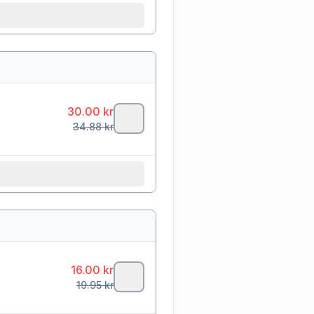
30.00
kr
34.88
kr
16.00
kr
19.95
kr