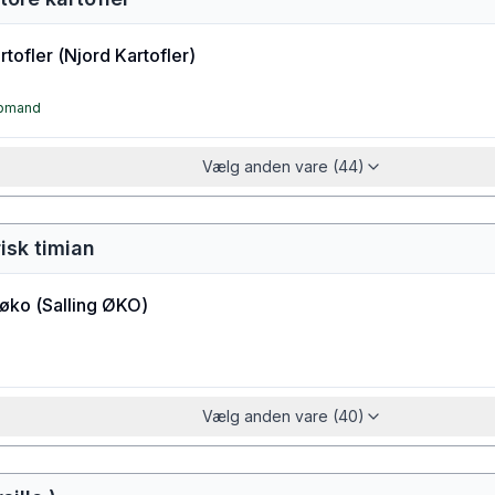
tofler
(
Njord Kartofler
)
øbmand
Vælg anden vare (44)
risk timian
 øko
(
Salling ØKO
)
Vælg anden vare (40)