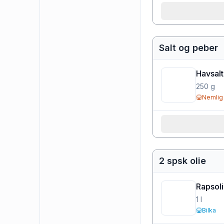
Salt og peber
Havsalt
250
g
Nemlig
2 spsk olie
Rapsol
1
l
Bilka