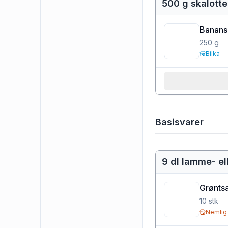
500 g skalotte
Banans
250
g
Bilka
Basisvarer
9 dl lamme- el
Grønts
10
stk
Nemlig