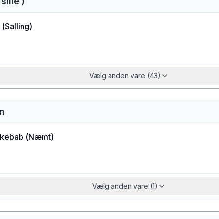
ille )
(
Salling
)
Vælg anden vare (43)
rn
kebab
(
Næmt
)
Vælg anden vare (1)