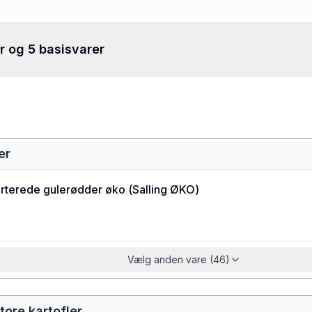
r og 5 basisvarer
er
rterede gulerødder øko
(
Salling ØKO
)
Vælg anden vare (46)
tore kartofler