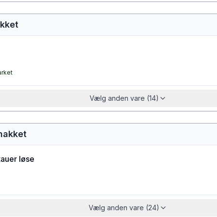
akket
arket
Vælg anden vare (14)
thakket
tauer løse
Vælg anden vare (24)