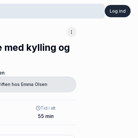
Log ind
Flere muligheder
 med kylling og
en
riften hos
Emma Olsen
Tid i alt
55
min