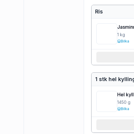
Ris
Jasminr
1
kg
Bilka
1 stk hel kylli
Hel kyl
1450
g
Bilka