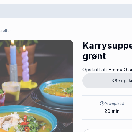
retter
Karrysuppe
grønt
Opskrift af:
Emma Ols
Se opsk
Arbejdstid
20
min