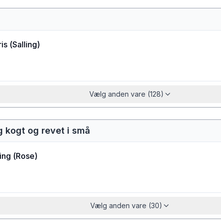
is
(
Salling
)
Vælg anden vare (128)
ng kogt og revet i små
ling
(
Rose
)
Vælg anden vare (30)