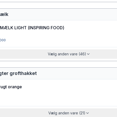
mælk
MÆLK LIGHT
(
INSPIRING FOOD
)
000
Vælg anden vare (46)
gter grofthakket
rugt orange
Vælg anden vare (21)