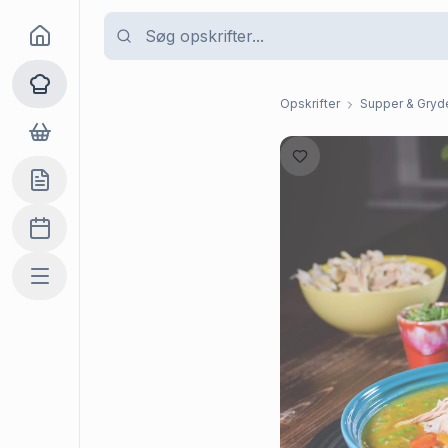
Goma
Opskrifter
Opskrifter
Supper & Gryde
Dagligvarer
Indkøbslisten
Madplan
Mere