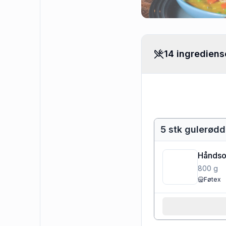
14 ingrediens
5 stk gulerødd
Håndso
800
g
Føtex