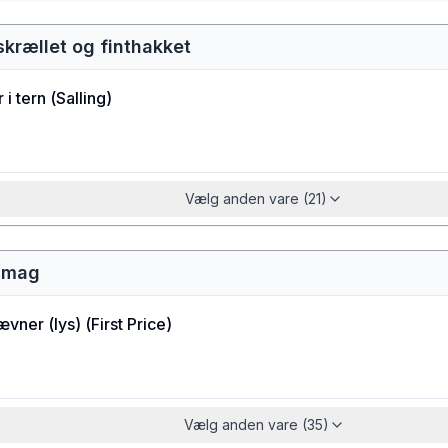
krællet og finthakket
 i tern
(
Salling
)
Vælg anden vare (21)
smag
ævner (lys)
(
First Price
)
Vælg anden vare (35)