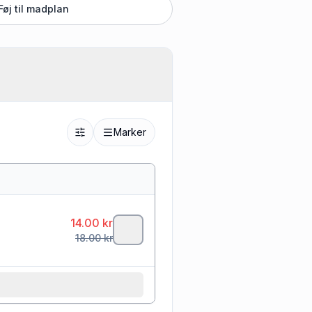
Føj til madplan
Marker
14.00
kr
18.00
kr