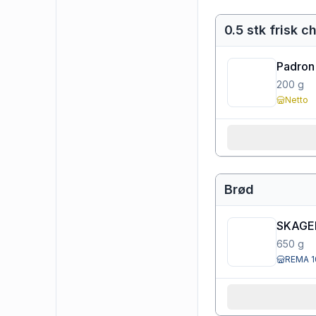
0.5 stk frisk ch
Padron
200
g
Netto
Brød
SKAGE
650
g
REMA 1