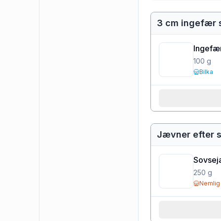
3 cm ingefær s
Ingefær
100
g
Bilka
Jævner efter 
Sovsej
250
g
Nemlig