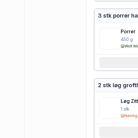
3 stk porrer h
Porrer
450
g
Wolt M
2 stk løg grof
Løg Zit
1
stk
Nemlig