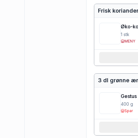
Frisk koriande
Øko-ko
1
stk
MENY
3 dl grønne ær
Gestus 
400
g
Spar