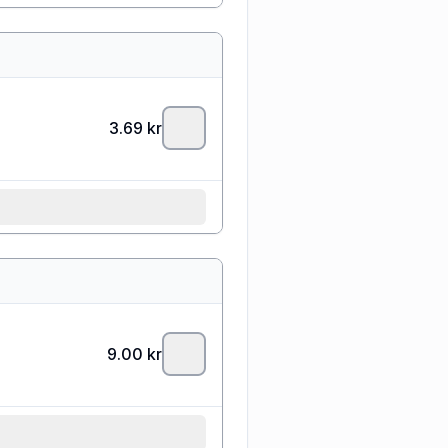
3.69
kr
9.00
kr