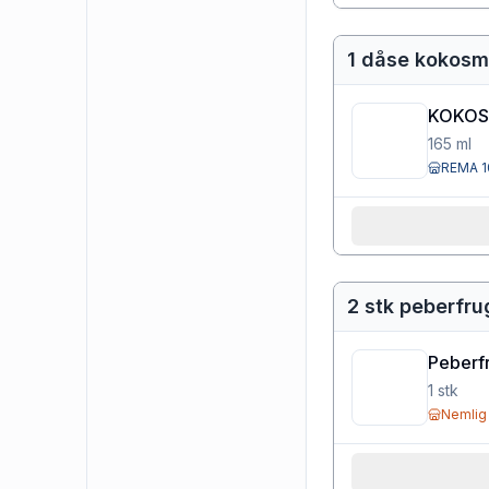
1 dåse kokos
KOKOS
165
ml
REMA 1
2 stk peberfru
Peberf
1
stk
Nemlig