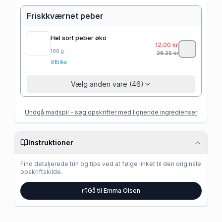
Friskkværnet peber
Hel sort peber øko
12.00
kr
100
g
28.25
kr
Bilka
Vælg anden vare (46)
Undgå madspil - søg opskrifter med lignende ingredienser
Instruktioner
Find detaljerede trin og tips ved at følge linket til den originale
opskriftskilde.
Gå til Emma Olsen