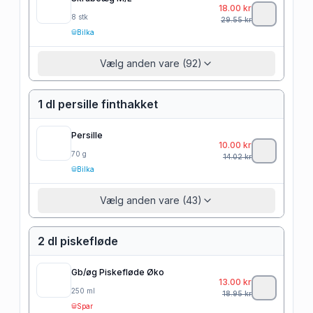
18.00
kr
8
stk
29.55
kr
Bilka
Vælg anden vare (92)
1 dl persille finthakket
Persille
10.00
kr
70
g
14.02
kr
Bilka
Vælg anden vare (43)
2 dl piskefløde
Gb/øg Piskefløde Øko
13.00
kr
250
ml
18.95
kr
Spar