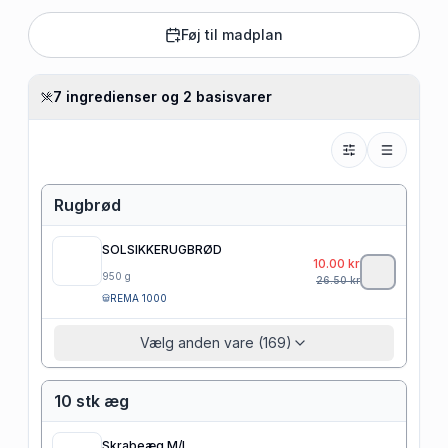
Føj til madplan
7 ingredienser og 2 basisvarer
Rugbrød
SOLSIKKERUGBRØD
10.00
kr
950
g
26.50
kr
REMA 1000
Vælg anden vare (169)
10 stk æg
Skrabeæg M/L