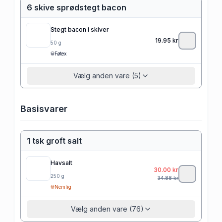
6 skive sprødstegt bacon
Stegt bacon i skiver
19.95
kr
50
g
Føtex
Vælg anden vare (5)
Basisvarer
1 tsk groft salt
Havsalt
30.00
kr
250
g
34.88
kr
Nemlig
Vælg anden vare (76)