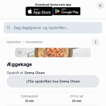
Download Goma som app
Opskrifter
Hovedretter
Flere 
Æggekage
Opskrift af:
Emma Olsen
Se opskriften hos
Emma Olsen
Arbejdstid
Tid i alt
10
min
25
min