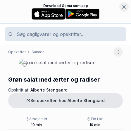
Download Goma som app
Opskrifter
Salater
Flere 
Grøn salat med ærter og radiser
Opskrift af:
Alberte Stengaard
Se opskriften hos
Alberte Stengaard
Arbejdstid
Tid i alt
10
min
10
min