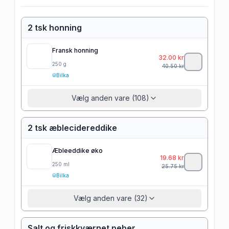
2 tsk honning
Fransk honning
32.00
kr
250
g
40.50
kr
Bilka
Vælg anden vare (108)
2 tsk æblecidereddike
Æbleeddike øko
19.68
kr
250
ml
25.75
kr
Bilka
Vælg anden vare (32)
Salt og friskkværnet peber