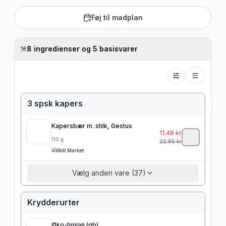
Føj til madplan
8 ingredienser og 5 basisvarer
3 spsk kapers
Kapersbær m. stilk, Gestus
11.48
kr
110
g
22.95
kr
Wolt Market
Vælg anden vare (37)
Krydderurter
Øko-timian (gb)