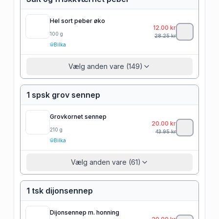
Hel sort peber øko
12.00
kr
100
g
28.25
kr
Bilka
Vælg anden vare (149)
1 spsk grov sennep
Grovkornet sennep
20.00
kr
210
g
43.95
kr
Bilka
Vælg anden vare (61)
1 tsk dijonsennep
Dijonsennep m. honning