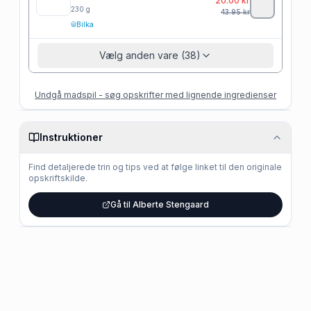
20.00
kr
230
g
43.95
kr
Bilka
Vælg anden vare (38)
Undgå madspil - søg opskrifter med lignende ingredienser
Instruktioner
Find detaljerede trin og tips ved at følge linket til den originale
opskriftskilde.
Gå til Alberte Stengaard