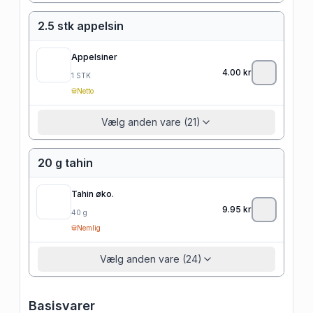
2.5 stk appelsin
Appelsiner
4.00
kr
1
STK
Netto
Vælg anden vare (21)
20 g tahin
Tahin øko.
9.95
kr
40
g
Nemlig
Vælg anden vare (24)
Basisvarer