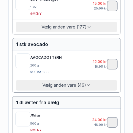
15.00
kr
1
stk
25.00
kr
MENY
Vælg anden vare (177)
1 stk avocado
AVOCADO I TERN
12.00
kr
200
g
16.95
kr
REMA 1000
Vælg anden vare (46)
1 dl ærter fra bælg
Ærter
24.00
kr
500
g
46.00
kr
MENY