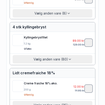
Nemlig
Vælg anden vare (8)
4 stk kyllingebryst
Kyllingebrystfilet
89.00
kr
1.2
kg
129.00
kr
Føtex
Vælg anden vare (80)
Lidt cremefraiche 18%
Creme fraiche 18% øko.
12.00
kr
200
g
14.95
kr
Nemlig