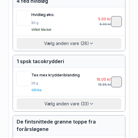
4 fed hvidløg
Hvidløg øko.
5.00
kr
80
g
9.00
kr
Wolt Market
Vælg anden vare (28)
1 spsk tacokrydderi
Tex mex krydderiblanding
16.00
kr
28
g
16.95
kr
Bilka
Vælg anden vare (33)
De fintsnittede grønne toppe fra
forårsløgene