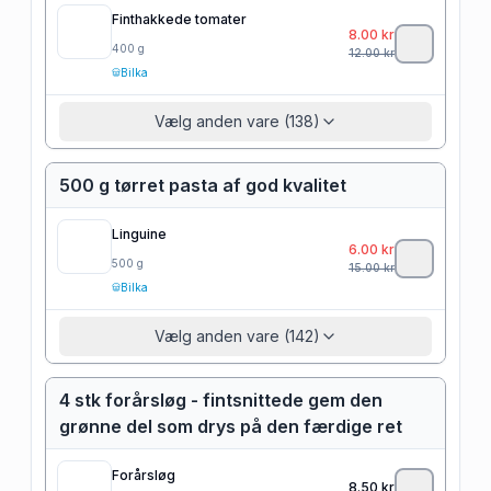
Finthakkede tomater
8.00
kr
400
g
12.00
kr
Bilka
Vælg anden vare (138)
500 g tørret pasta af god kvalitet
Linguine
6.00
kr
500
g
15.00
kr
Bilka
Vælg anden vare (142)
4 stk forårsløg - fintsnittede gem den
grønne del som drys på den færdige ret
Forårsløg
8.50
kr