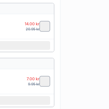
14.00
kr
20.95
kr
7.00
kr
9.95
kr