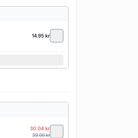
14.95
kr
30.04
kr
39.00
kr