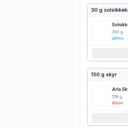
30 g solsikkek
Solsik
350
g
Bilka
150 g skyr
Arla Sk
128
g
Spar