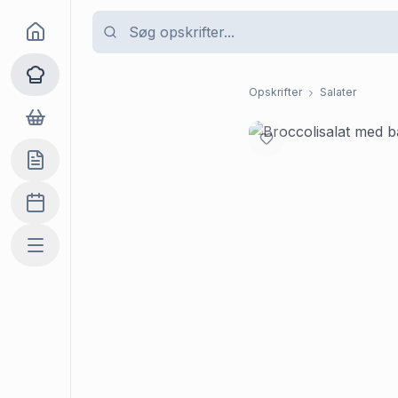
Goma
Opskrifter
Opskrifter
Salater
Dagligvarer
Indkøbslisten
Madplan
Mere