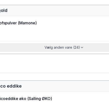
gold
ofspulver
(
Mamone
)
Vælg anden vare (24)
ico eddike
icoeddike øko
(
Salling ØKO
)