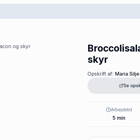
Broccolisa
skyr
Opskrift af:
Maria Silje
Se opsk
Arbejdstid
5
min