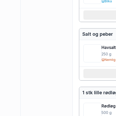
Bilka
Salt og peber
Havsalt
250
g
Nemlig
1 stk lille rødl
Rødløg
500
g