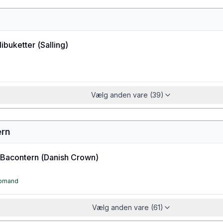
ibuketter
(
Salling
)
Vælg anden vare (39)
ern
 Bacontern
(
Danish Crown
)
øbmand
Vælg anden vare (61)