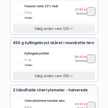
Fetaost i blok 23% fedt
27.95
kr
200
g
30.60
kr
Føtex
Vælg anden vare (20)
450 g kyllingebryst skåret i mundrette tern
Kyllingebrystfilet
89.00
kr
1.2
kg
129.00
kr
Føtex
Vælg anden vare (58)
2 håndfulde cherrytomater - halverede
Cherryblomme tomater øko.
20.00
kr
200
g
25.00
kr