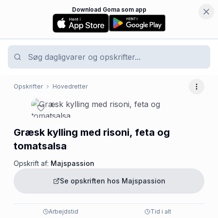
Download Goma som app
Opskrifter
Hovedretter
Flere 
Græsk kylling med risoni, feta og
tomatsalsa
Opskrift af:
Majspassion
Se opskriften hos
Majspassion
Arbejdstid
Tid i alt