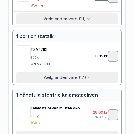
Nemlig
Vælg anden vare (21)
1 portion tzatziki
TZATZIKI
13.15
kr
200
g
REMA 1000
Vælg anden vare (17)
1 håndfuld stenfrie kalamataoliven
Kalamata oliven m. sten øko
28.00
kr
200
g
34.95
kr
Netto