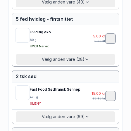
Vælg anden vare (40)
5 fed hvidløg - fintsnittet
Hvidløg øko.
5.00
kr
80
g
9.00
kr
Wolt Market
Vælg anden vare (28)
2 tsk sød
Fast Food Sødfransk Sennep
15.00
kr
425
g
28.95
kr
MENY
Vælg anden vare (69)