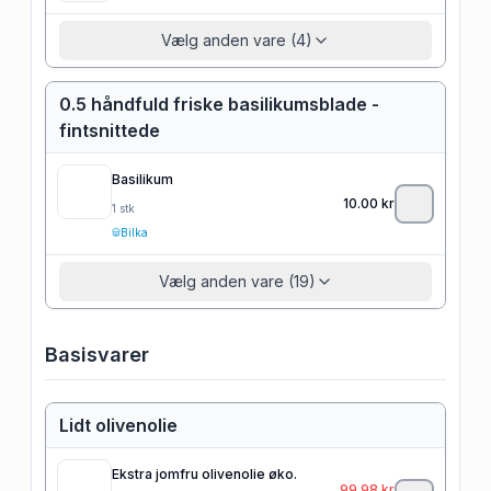
Vælg anden vare (4)
0.5 håndfuld friske basilikumsblade -
fintsnittede
Basilikum
10.00
kr
1
stk
Bilka
Vælg anden vare (19)
Basisvarer
Lidt olivenolie
Ekstra jomfru olivenolie øko.
99.98
kr