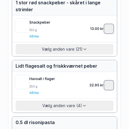
1 stor rød snackpeber - skåret i lange
strimler
Snackpeber
13.00
kr
150
g
Bilka
Vælg anden vare (21)
Lidt flagesalt og friskkværnet peber
Havsalt i flager
32.95
kr
250
g
Bilka
Vælg anden vare (4)
0.5 dl risonipasta