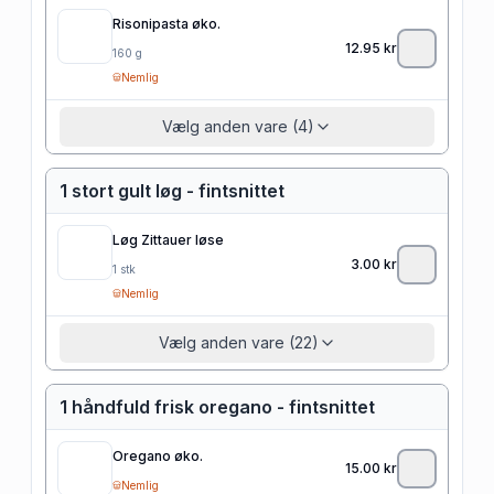
Risonipasta øko.
12.95
kr
160
g
Nemlig
Vælg anden vare (4)
1 stort gult løg - fintsnittet
Løg Zittauer løse
3.00
kr
1
stk
Nemlig
Vælg anden vare (22)
1 håndfuld frisk oregano - fintsnittet
Oregano øko.
15.00
kr
Nemlig