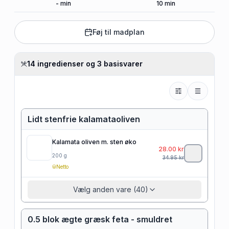
-
min
10
min
Føj til madplan
14 ingredienser og 3 basisvarer
Lidt stenfrie kalamataoliven
Kalamata oliven m. sten øko
28.00
kr
200
g
34.95
kr
Netto
Vælg anden vare (40)
0.5 blok ægte græsk feta - smuldret