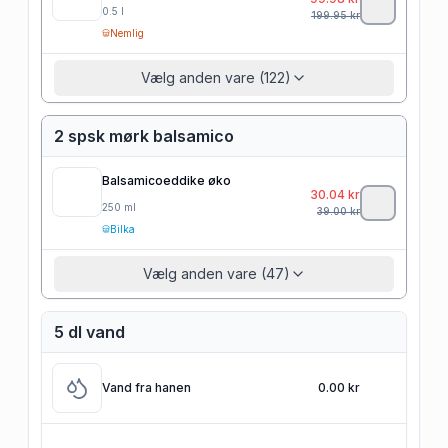
0.5
l
199.95
kr
Nemlig
Vælg anden vare (122)
2 spsk mørk balsamico
Balsamicoeddike øko
30.04
kr
250
ml
39.00
kr
Bilka
Vælg anden vare (47)
5 dl vand
Vand fra hanen
0.00 kr