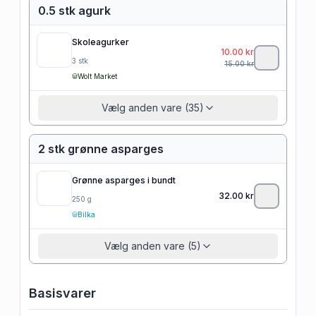
0.5 stk agurk
Skoleagurker
10.00
kr
3
stk
15.00
kr
Wolt Market
Vælg anden vare (35)
2 stk grønne asparges
Grønne asparges i bundt
32.00
kr
250
g
Bilka
Vælg anden vare (5)
Basisvarer