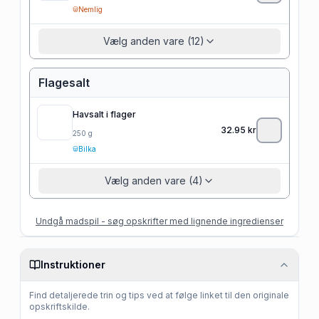
Nemlig
Vælg anden vare (12)
Flagesalt
Havsalt i flager
32.95
kr
250
g
Bilka
Vælg anden vare (4)
Undgå madspil - søg opskrifter med lignende ingredienser
Instruktioner
Find detaljerede trin og tips ved at følge linket til den originale
opskriftskilde.