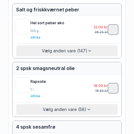
Salt og friskkværnet peber
Hel sort peber øko
12.00
kr
100
g
28.25
kr
Bilka
Vælg anden vare (147)
2 spsk smagsneutral olie
Rapsolie
16.00
kr
1
l
19.95
kr
Bilka
Vælg anden vare (58)
4 spsk sesamfrø