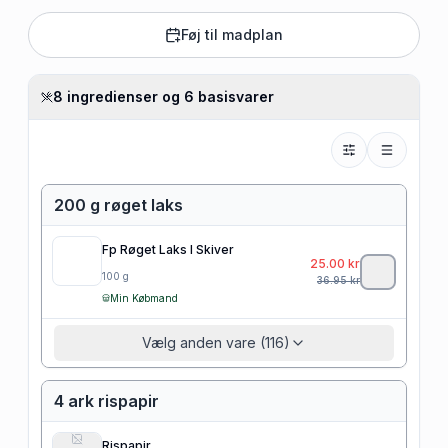
Føj til madplan
8 ingredienser og 6 basisvarer
200 g røget laks
Fp Røget Laks I Skiver
25.00
kr
100
g
36.95
kr
Min Købmand
Vælg anden vare (116)
4 ark rispapir
Rispapir