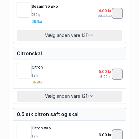
Sesamfrø øko
14.00
kr
250
g
28.95
kr
Bilka
Vælg anden vare (31)
Citronskal
Citron
5.00
kr
1
stk
6.00
kr
Netto
Vælg anden vare (21)
0.5 stk citron saft og skal
Citron øko.
6.00
kr
1
stk