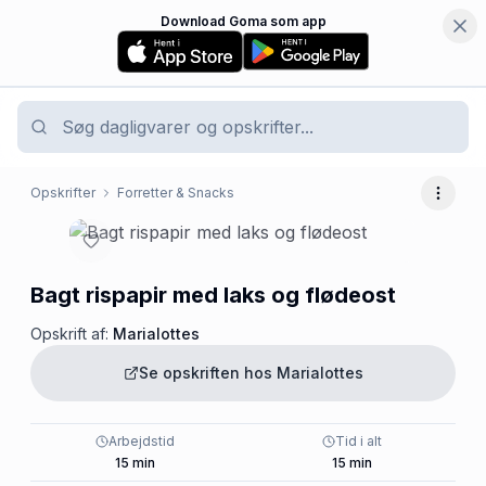
Download Goma som app
Opskrifter
Forretter & Snacks
Flere 
Bagt rispapir med laks og flødeost
Opskrift af:
Marialottes
Se opskriften hos
Marialottes
Arbejdstid
Tid i alt
15
min
15
min