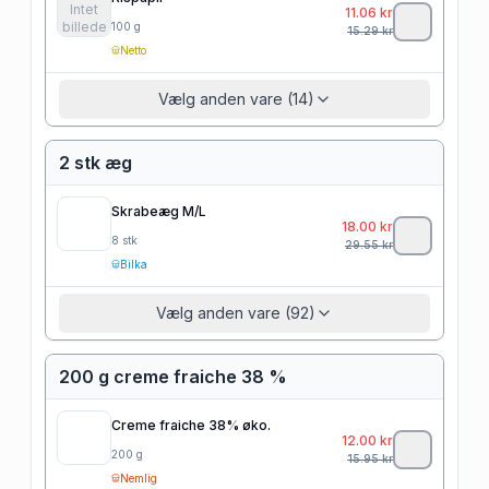
Intet
11.06
kr
billede
100
g
15.29
kr
Netto
Vælg anden vare (14)
2 stk æg
Skrabeæg M/L
18.00
kr
8
stk
29.55
kr
Bilka
Vælg anden vare (92)
200 g creme fraiche 38 %
Creme fraiche 38% øko.
12.00
kr
200
g
15.95
kr
Nemlig