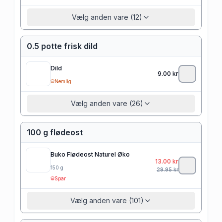
Vælg anden vare (12)
0.5 potte frisk dild
Dild
9.00
kr
Nemlig
Vælg anden vare (26)
100 g flødeost
Buko Flødeost Naturel Øko
13.00
kr
150
g
29.95
kr
Spar
Vælg anden vare (101)