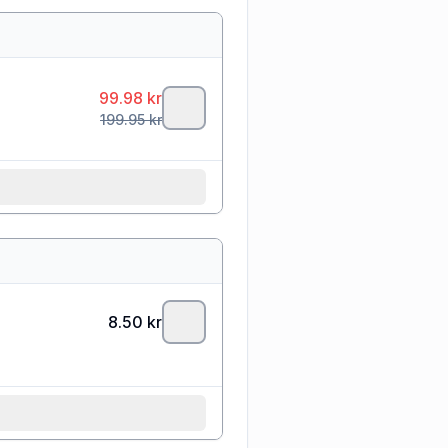
99.98
kr
199.95
kr
8.50
kr