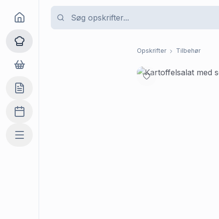
Goma
Opskrifter
Opskrifter
Tilbehør
Dagligvarer
Indkøbslisten
Madplan
Mere