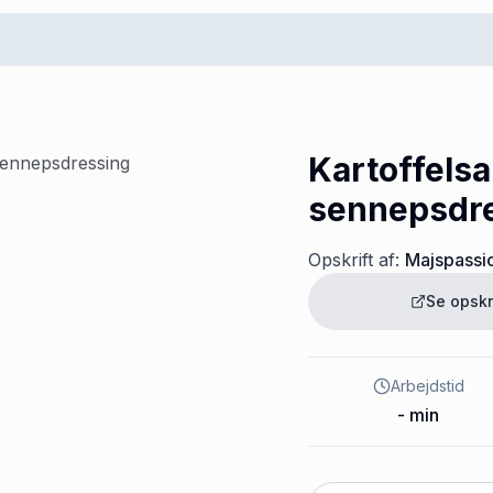
Kartoffelsa
sennepsdr
Opskrift af:
Majspassi
Se opskr
Arbejdstid
-
min