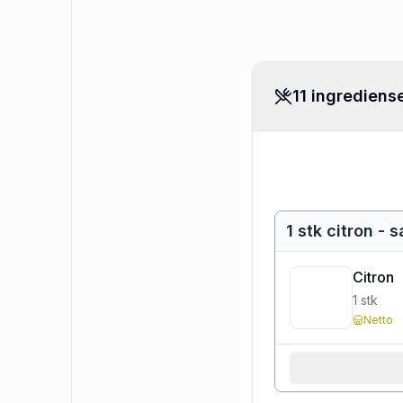
11 ingrediens
1 stk citron - 
Citron
1
stk
Netto