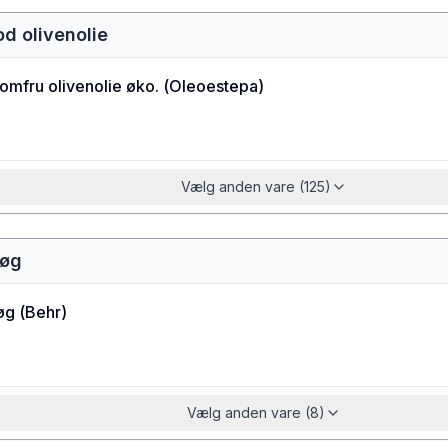
od olivenolie
jomfru olivenolie øko.
(
Oleoestepa
)
Vælg anden vare (125)
løg
øg
(
Behr
)
Vælg anden vare (8)