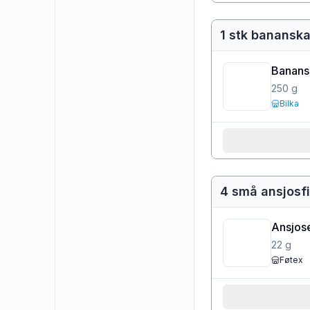
1 stk bananskal
Banans
250
g
Bilka
4 små ansjosfi
Ansjose
22
g
Føtex