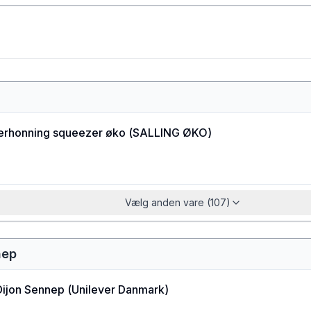
g
erhonning squeezer øko
(
SALLING ØKO
)
Vælg anden vare (107)
nep
Dijon Sennep
(
Unilever Danmark
)