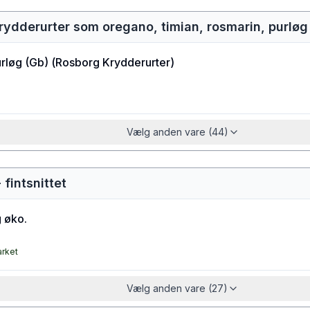
krydderurter som oregano, timian, rosmarin, purløg -
rløg (Gb)
(
Rosborg Krydderurter
)
Vælg anden vare (44)
 fintsnittet
 øko.
arket
Vælg anden vare (27)