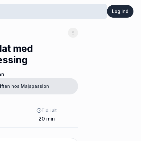
Log ind
Flere muligheder
lat med
essing
on
iften hos
Majspassion
Tid i alt
20
min