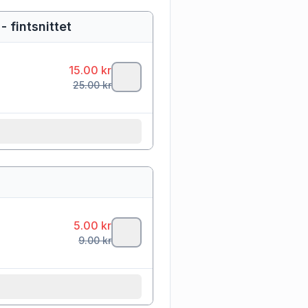
 fintsnittet
15.00
kr
25.00
kr
5.00
kr
9.00
kr