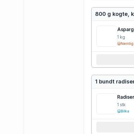
800 g kogte, k
Asparge
1
kg
Nemlig
1 bundt radiser
Radiser
1
stk
Bilka