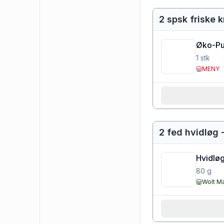
2 spsk friske 
Øko-Pu
1
stk
MENY
2 fed hvidløg -
Hvidløg
80
g
Wolt M