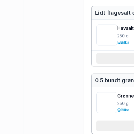
Lidt flagesalt
Havsalt 
250
g
Bilka
0.5 bundt grø
Grønne
250
g
Bilka