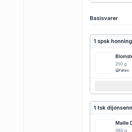
Basisvarer
1 spsk honnin
Blomst
250
g
Føtex
1 tsk dijonsen
Maille 
380
g