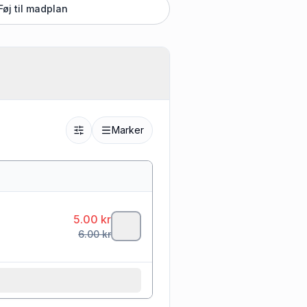
Føj til madplan
Marker
5.00
kr
6.00
kr