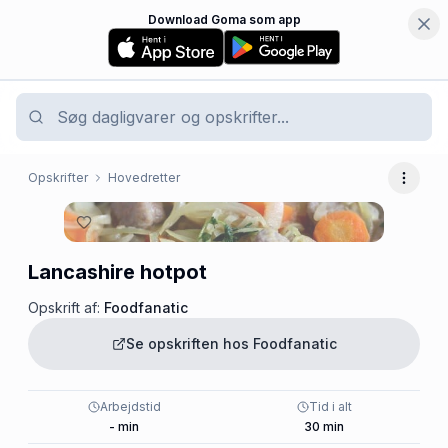
Download Goma som app
Opskrifter
Hovedretter
Flere 
Lancashire hotpot
Opskrift af:
Foodfanatic
Se opskriften hos
Foodfanatic
Arbejdstid
Tid i alt
-
min
30
min