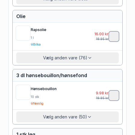
Olie
Rapsolie
16.00
kr
1
l
19.95
kr
Bilka
Vælg anden vare (76)
3 dl hønsebouillon/hønsefond
Hønsebouillon
9.98
kr
10
stk
19.95
kr
Nemlig
Vælg anden vare (50)
1 stk løg