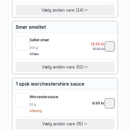
Vælg anden vare (24)
Smør smeltet
Saltet smør
14.95
kr
200
g
18.95
kr
Føtex
Vælg anden vare (52)
1 spsk worchestershire sauce
Worcestersauce
9.95
kr
50
g
Nemlig
Vælg anden vare (15)