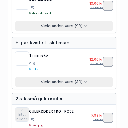
10.00
kr
1
kg
20.00
kr
Min Købmand
Vælg anden vare (98)
Et par kviste frisk timian
Timian øko
12.00
kr
25
g
26.75
kr
Bilka
Vælg anden vare (40)
2 stk små gulerødder
GULERØDDER 1 KG. I POSE
Intet
7.99
kr
billede
1
kg
7.99
kr
Løvbjerg