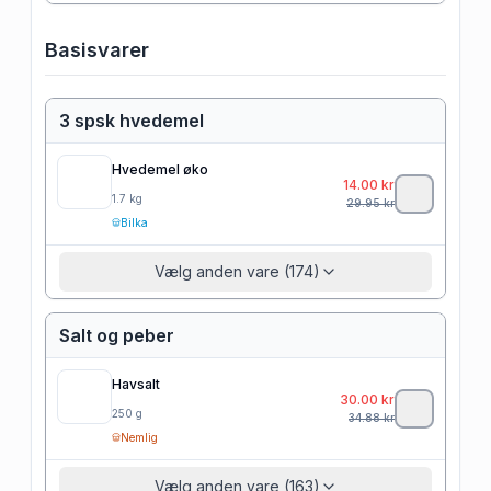
Basisvarer
3 spsk hvedemel
Hvedemel øko
14.00
kr
1.7
kg
29.95
kr
Bilka
Vælg anden vare (174)
Salt og peber
Havsalt
30.00
kr
250
g
34.88
kr
Nemlig
Vælg anden vare (163)