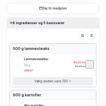
Føj til madplan
6 ingredienser og 5 basisvarer
500 g lammesteaks
Lammekoteletter
84.95
kr
310
g
99.95
kr
MENY
Vælg anden vare (13)
600 g kartofler
Øko-kartofler