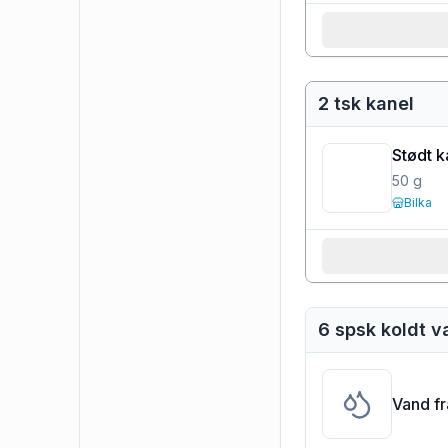
2 tsk kanel
Stødt k
50
g
Bilka
6 spsk koldt 
Vand f