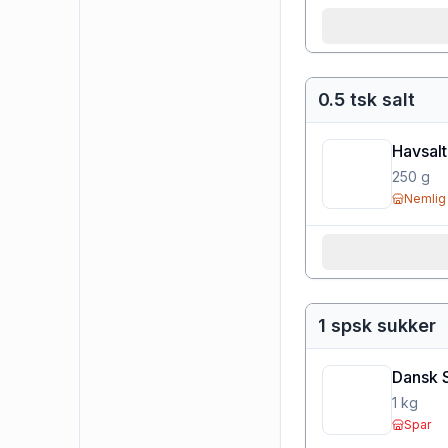
0.5 tsk salt
Havsalt
250
g
Nemlig
1 spsk sukker
Dansk 
1
kg
Spar