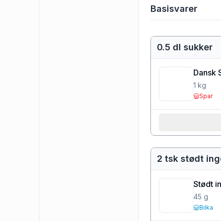
Basisvarer
0.5 dl sukker
Dansk 
1
kg
Spar
2 tsk stødt in
Stødt 
45
g
Bilka