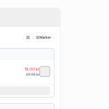
Marker
18.00
kr
29.95
kr