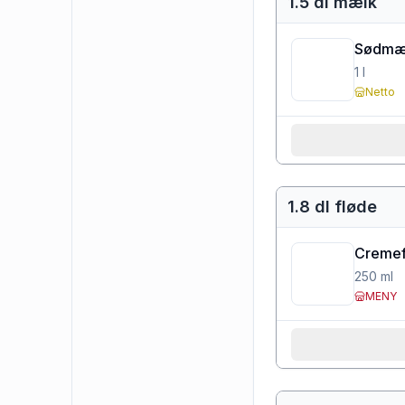
1.5 dl mælk
Sødmæl
1
l
Netto
1.8 dl fløde
Cremef
250
ml
MENY