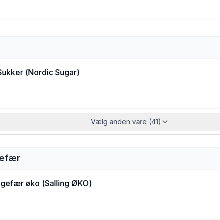
Sukker
(
Nordic Sugar
)
Vælg anden vare (41)
gefær
ingefær øko
(
Salling ØKO
)