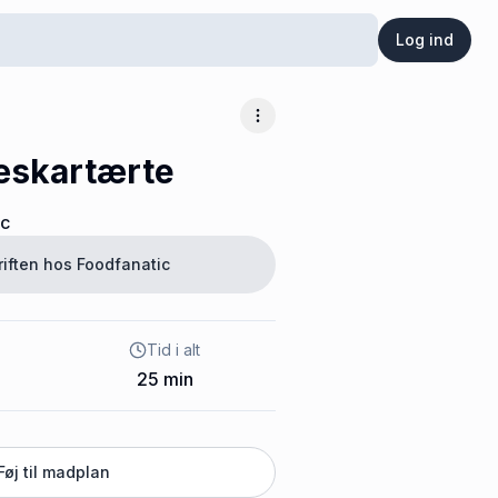
Log ind
Flere muligheder
æskartærte
ic
riften hos
Foodfanatic
Tid i alt
25
min
Føj til madplan