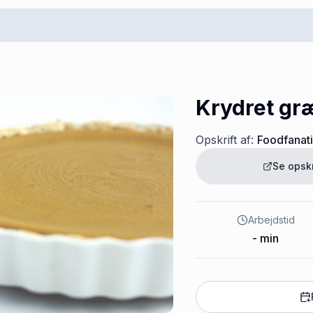
Krydret gr
Opskrift af:
Foodfanat
Se opsk
Arbejdstid
-
min