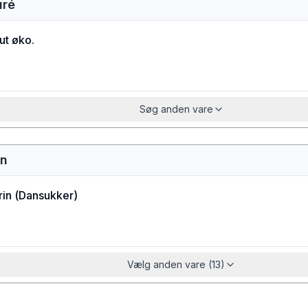
uré
ut øko.
Søg anden vare
in
rin
(
Dansukker
)
Vælg anden vare (13)