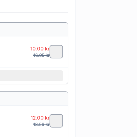
10.00
kr
16.95
kr
12.00
kr
13.58
kr