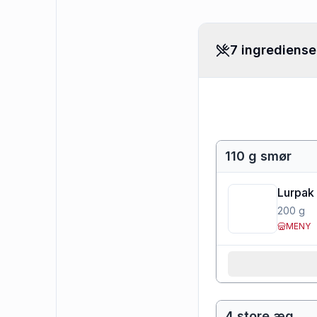
7 ingrediense
110 g smør
Lurpak 
200
g
MENY
4 store æg