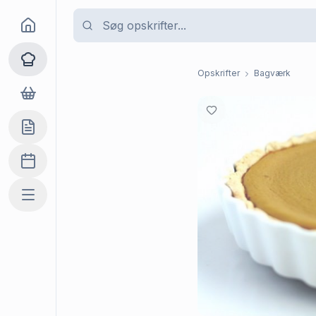
Goma
Opskrifter
Opskrifter
Bagværk
Dagligvarer
Indkøbslisten
Madplan
Mere