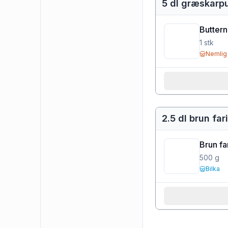
5 dl græskarp
Buttern
1
stk
Nemlig
2.5 dl brun far
Brun fa
500
g
Bilka