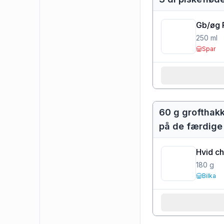
Gb/øg 
250
ml
Spar
60 g grofthakk
på de færdige
Hvid c
180
g
Bilka