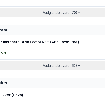
Vælg anden vare (70)
smør
 laktosefri, Arla LactoFREE
(
Arla LactoFree
)
arket
Vælg anden vare (63)
kker
sukker
(
Dava
)