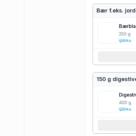
Bær f.eks. jor
Bærbla
250
g
Bilka
150 g digestiv
Digesti
400
g
Bilka