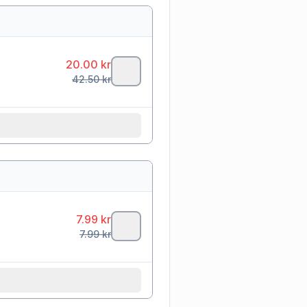
20.00
kr
42.50
kr
7.99
kr
7.99
kr