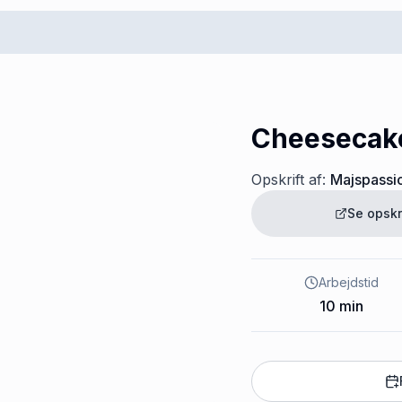
Cheesecake
Opskrift af:
Majspassi
Se opskr
Arbejdstid
10
min