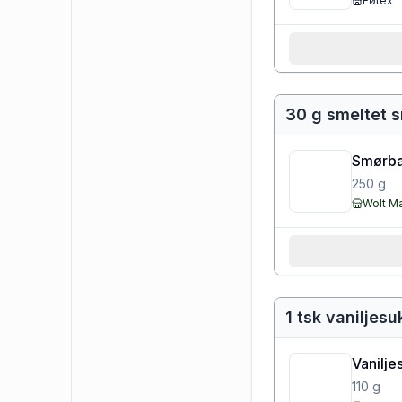
Føtex
30 g smeltet 
Smørbar
250
g
Wolt M
1 tsk vaniljesu
Vanilje
110
g