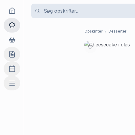
Goma
Opskrifter
Opskrifter
Desserter
Dagligvarer
Indkøbslisten
Madplan
Mere