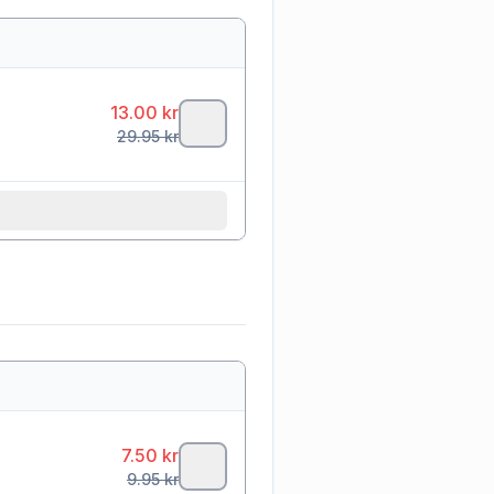
13.00
kr
29.95
kr
7.50
kr
9.95
kr