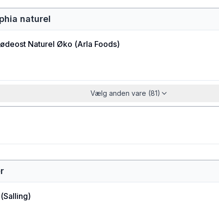
phia naturel
lødeost Naturel Øko
(
Arla Foods
)
Vælg anden vare (81)
r
(
Salling
)