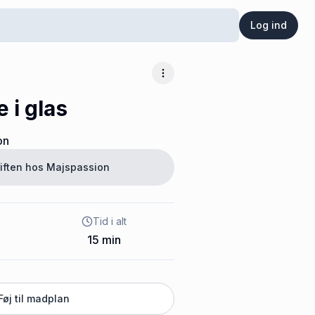
Log ind
Flere muligheder
 i glas
on
iften hos
Majspassion
Tid i alt
15
min
Føj til madplan