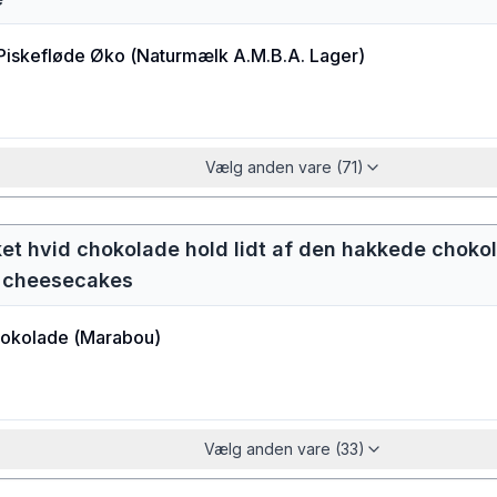
Piskefløde Øko
(
Naturmælk A.M.B.A. Lager
)
Vælg anden vare (71)
et hvid chokolade hold lidt af den hakkede choko
 cheesecakes
hokolade
(
Marabou
)
Vælg anden vare (33)