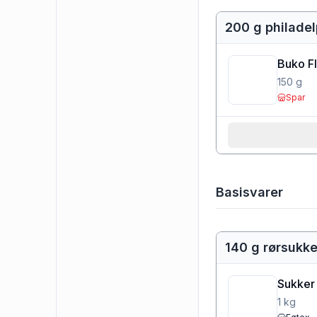
200 g philadel
Buko F
150
g
Spar
Basisvarer
140 g rørsukke
Sukker
1
kg