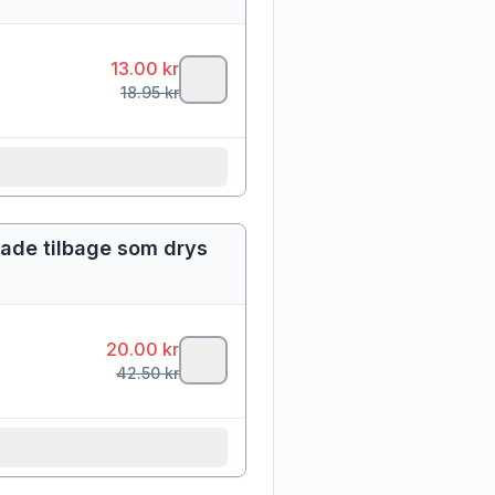
13.00
kr
18.95
kr
lade tilbage som drys
20.00
kr
42.50
kr