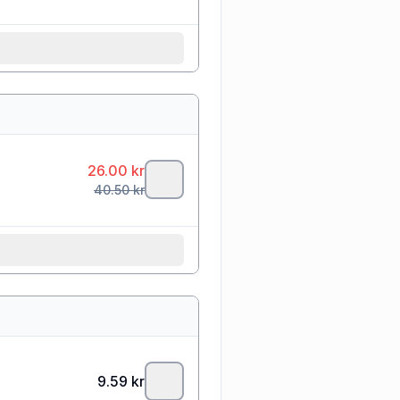
26.00
kr
40.50
kr
9.59
kr