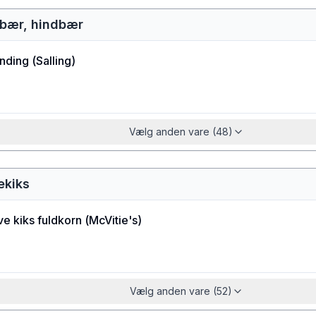
dbær, hindbær
nding
(
Salling
)
Vælg anden vare (48)
ekiks
ve kiks fuldkorn
(
McVitie's
)
Vælg anden vare (52)