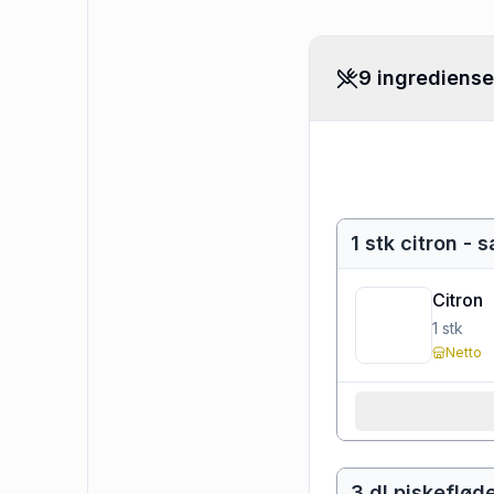
9 ingrediense
1 stk citron - 
Citron
1
stk
Netto
3 dl piskeflød