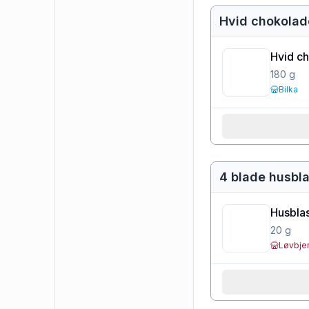
Hvid chokolad
Hvid c
180
g
Bilka
4 blade husbl
Husbla
20
g
Løvbje