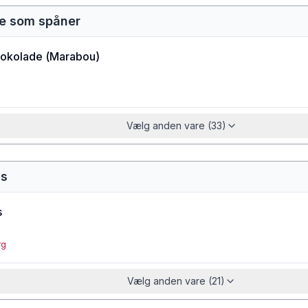
e som spåner
hokolade
(
Marabou
)
Vælg anden vare (33)
as
s
rg
Vælg anden vare (21)