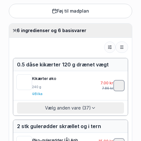
Føj til madplan
6 ingredienser og 6 basisvarer
0.5 dåse kikærter 120 g drænet vægt
Kikærter øko
7.00
kr
240
g
7.86
kr
Bilka
Vælg anden vare (37)
2 stk gulerødder skrællet og i tern
Øko-gulerødder (Å) Anb