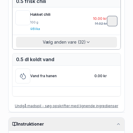
0.5 frisk chili
Hakket chili
10.00
kr
100
g
14.02
kr
Bilka
Vælg anden vare (32)
0.5 dl koldt vand
Vand fra hanen
0.00 kr
Undgå madspil - søg opskrifter med lignende ingredienser
Instruktioner