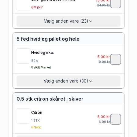
15.00
kr
24.95
kr
MENY
Vælg anden vare (23)
5 fed hvidløg pillet og hele
Hvidløg øko.
5.00
kr
80
g
9.00
kr
Wolt Market
Vælg anden vare (30)
0.5 stk citron skåret i skiver
Citron
5.00
kr
1
STK
6.00
kr
Netto