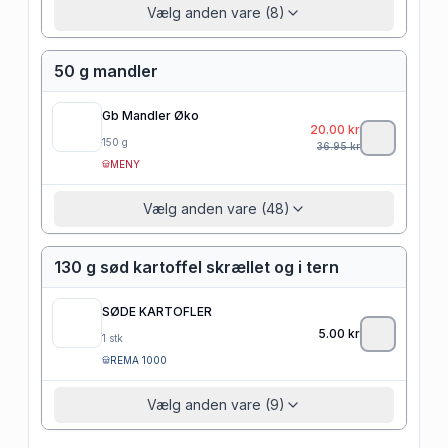
Vælg anden vare (8)
50 g mandler
Gb Mandler Øko
20.00
kr
150
g
36.95
kr
MENY
Vælg anden vare (48)
130 g sød kartoffel skrællet og i tern
SØDE KARTOFLER
5.00
kr
1
stk
REMA 1000
Vælg anden vare (9)