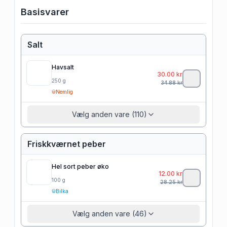
Basisvarer
Salt
Havsalt
30.00
kr
250
g
34.88
kr
Nemlig
Vælg anden vare (110)
Friskkværnet peber
Hel sort peber øko
12.00
kr
100
g
28.25
kr
Bilka
Vælg anden vare (46)