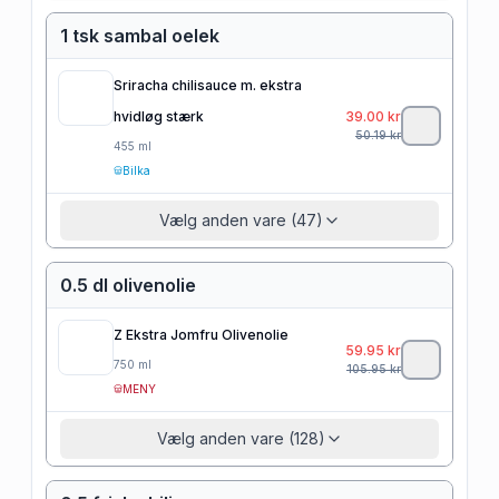
1 tsk sambal oelek
Sriracha chilisauce m. ekstra
hvidløg stærk
39.00
kr
50.19
kr
455
ml
Bilka
Vælg anden vare (47)
0.5 dl olivenolie
Z Ekstra Jomfru Olivenolie
59.95
kr
750
ml
105.95
kr
MENY
Vælg anden vare (128)