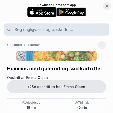
Download Goma som app
Opskrifter
Tilbehør
Flere 
Hummus med gulerod og sød kartoffel
Opskrift af:
Emma Olsen
Se opskriften hos
Emma Olsen
Arbejdstid
Tid i alt
15
min
40
min