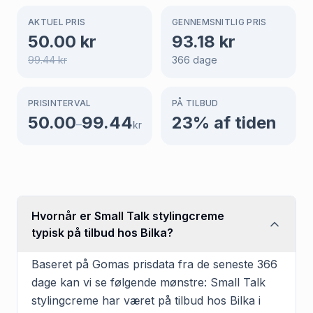
AKTUEL PRIS
GENNEMSNITLIG PRIS
50.00
kr
93.18
kr
99.44
kr
366
dage
PRISINTERVAL
PÅ TILBUD
50.00
99.44
23
% af tiden
–
kr
Hvornår er Small Talk stylingcreme
typisk på tilbud hos Bilka?
Baseret på Gomas prisdata fra de seneste 366
dage kan vi se følgende mønstre: Small Talk
stylingcreme har været på tilbud hos Bilka i