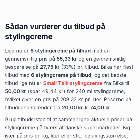
Sådan vurderer du tilbud på
stylingcreme
Lige nu er
6
stylingcreme
på tilbud
med en
gennemsnitlig pris på
55,33 kr
og en gennemsnitlig
besparelse på
27,75 kr
(
33
%) pr. tilbud.
Bilka
har flest
tilbud med
6
stylingcreme
på tilbud
,
og det bedste
tilbud lige nu er
Small Talk stylingcreme
fra
Bilka
til
50,00 kr
(spar
49,44 kr
)
for
240
ml
stylingcreme
,
hvilket giver en pris på
208,33 kr
pr.
liter
.
Priserne på
tilbuddene spænder fra
20,00 kr
til
74,00 kr
.
Brug tilbudslisten til at sammenligne aktuelle priser på
stylingcreme på tværs af danske supermarkeder. Kig
især på pris pr. kg, liter eller stk., pakningsstørrelse,