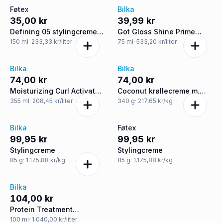
Føtex
Bilka
35,00 kr
39,99 kr
Defining 05 stylingcreme
Got Gloss Shine Prime
krøllet hår
stylingcreme
150
ml
· 233,33 kr/liter
75
ml
· 533,20 kr/liter
Bilka
Bilka
74,00 kr
74,00 kr
Moisturizing Curl Activator
Coconut krøllecreme m.
stylingcreme m. sheasmør
sheasmør t
355
ml
· 208,45 kr/liter
340
g
· 217,65 kr/kg
Bilka
Føtex
99,95 kr
99,95 kr
Stylingcreme
Stylingcreme
85
g
· 1.175,88 kr/kg
85
g
· 1.175,88 kr/kg
Bilka
104,00 kr
Protein Treatment
stylingcreme
100
ml
· 1.040,00 kr/liter