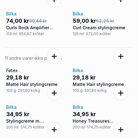
Bilka
Bilka
-26%
-5%
74,00 kr
59,00 kr
99,44 kr
62,25 kr
Curls Rock Amplifier
Curl Cream stylingcreme
stylingcreme
113
ml
· 654,87 kr/liter
125
ml
· 472,00 kr/liter
11 andre varer ikke på tilbud
Føtex
Bilka
29,18 kr
29,18 kr
Matte Hair stylingcreme
Matte Hair stylingcreme
100
g
· 291,80 kr/kg
100
g
· 291,80 kr/kg
Bilka
Bilka
34,95 kr
34,95 kr
Stylingcreme m.
Honey Treasures
avocadoolie og sheasmør
stylingcreme
200
ml
· 174,75 kr/liter
200
ml
· 174,75 kr/liter