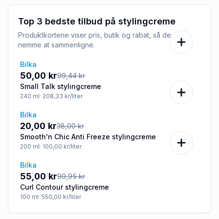
Top 3 bedste tilbud på
stylingcreme
Produktkortene viser pris, butik og rabat, så de er
nemme at sammenligne.
Bilka
-50%
50,00 kr
99,44 kr
Small Talk stylingcreme
240
ml
· 208,33 kr/liter
Bilka
-47%
20,00 kr
38,00 kr
Smooth'n Chic Anti Freeze stylingcreme
200
ml
· 100,00 kr/liter
Bilka
-45%
55,00 kr
99,95 kr
Curl Contour stylingcreme
100
ml
· 550,00 kr/liter