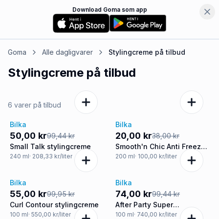
Download Goma som app
Goma
Alle dagligvarer
Stylingcreme
på tilbud
Stylingcreme
på tilbud
6 varer på tilbud
Bilka
Bilka
-50%
-47%
50,00 kr
20,00 kr
99,44 kr
38,00 kr
Small Talk stylingcreme
Smooth'n Chic Anti Freeze
stylingcreme
240
ml
· 208,33 kr/liter
200
ml
· 100,00 kr/liter
Bilka
Bilka
-45%
-26%
55,00 kr
74,00 kr
99,95 kr
99,44 kr
Curl Contour stylingcreme
After Party Super
Smoothing stylingcreme
100
ml
· 550,00 kr/liter
100
ml
· 740,00 kr/liter