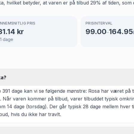
, hvilket betyder, at varen er på tilbud 29% af tiden, som d
NNEMSNITLIG PRIS
PRISINTERVAL
31.14
kr
99.00
164.95
–
1
dage
ka?
91 dage kan vi se følgende mønstre: Rosa har været på tilbud
 Når varen kommer på tilbud, varer tilbuddet typisk omkri
om 14 dage (torsdag). Der går typisk 28 dage mellem hver ti
bud, hvis du ikke har travlt.