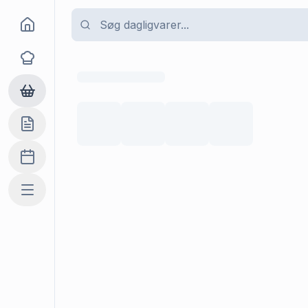
Goma
Opskrifter
Dagligvarer
Indkøbslisten
Madplan
Mere