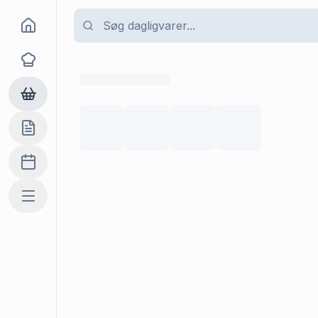
Goma
Opskrifter
Dagligvarer
Indkøbslisten
Madplan
Mere