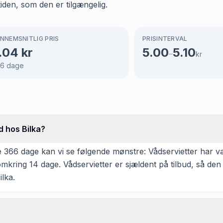
tiden, som den er tilgængelig.
NNEMSNITLIG PRIS
PRISINTERVAL
.04
kr
5.00
5.10
–
kr
66
dage
d hos Bilka?
366 dage kan vi se følgende mønstre: Vådservietter har være
omkring 14 dage. Vådservietter er sjældent på tilbud, så de
ilka.