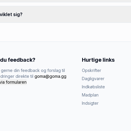
iklet sig?
 du feedback?
Hurtige links
gerne din feedback og forslag til
Opskrifter
dringer direkte til
goma@goma.gg
Dagligvarer
via formularen
Indkøbsliste
Madplan
Indsigter