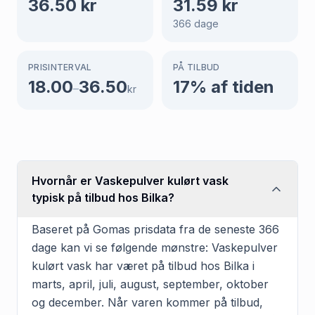
36.50
kr
31.59
kr
366
dage
PRISINTERVAL
PÅ TILBUD
18.00
36.50
17
% af tiden
–
kr
Hvornår er Vaskepulver kulørt vask
typisk på tilbud hos Bilka?
Baseret på Gomas prisdata fra de seneste 366
dage kan vi se følgende mønstre: Vaskepulver
kulørt vask har været på tilbud hos Bilka i
marts, april, juli, august, september, oktober
og december. Når varen kommer på tilbud,