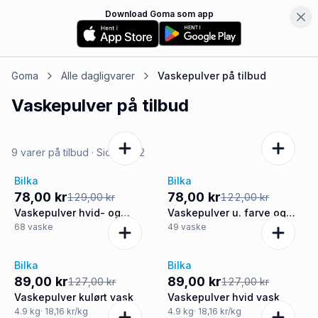
Download Goma som app
Goma
Alle dagligvarer
Vaskepulver
på tilbud
Vaskepulver
på tilbud
9 varer på tilbud
· Side
1
af
2
Bilka
Bilka
-40%
-36%
78,00 kr
78,00 kr
129,00 kr
122,00 kr
Vaskepulver hvid- og
Vaskepulver u. farve og
kulørt vask
parfume
68
vaske
49
vaske
Bilka
Bilka
-30%
-30%
89,00 kr
89,00 kr
127,00 kr
127,00 kr
Vaskepulver kulørt vask
Vaskepulver hvid vask
4.9
kg
· 18,16 kr/kg
4.9
kg
· 18,16 kr/kg