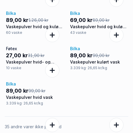
Bilka
Bilka
-29%
-22%
89,00 kr
69,00 kr
126,00 kr
89,00 kr
Vaskepulver hvid og kulørt
Vaskepulver hvid og kulørt
vask
vask
60
vaske
43
vaske
Føtex
Bilka
-15%
-10%
27,00 kr
89,00 kr
31,90 kr
99,00 kr
Vaskepulver hvid- og
Vaskepulver kulørt vask
kulørt vask
10
vaske
3.339
kg
· 26,65 kr/kg
Bilka
-10%
89,00 kr
99,00 kr
Vaskepulver hvid vask
3.339
kg
· 26,65 kr/kg
35 andre varer ikke på tilbud