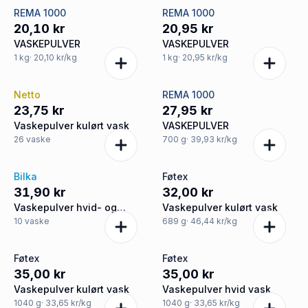
REMA 1000
REMA 1000
20,10 kr
20,95 kr
VASKEPULVER
VASKEPULVER
1
kg
· 20,10 kr/kg
1
kg
· 20,95 kr/kg
Netto
REMA 1000
23,75 kr
27,95 kr
Vaskepulver kulørt vask
VASKEPULVER
26
vaske
700
g
· 39,93 kr/kg
Bilka
Føtex
31,90 kr
32,00 kr
Vaskepulver hvid- og
Vaskepulver kulørt vask
kulørt vask
10
vaske
689
g
· 46,44 kr/kg
Føtex
Føtex
35,00 kr
35,00 kr
Vaskepulver kulørt vask
Vaskepulver hvid vask
1040
g
· 33,65 kr/kg
1040
g
· 33,65 kr/kg