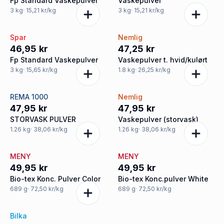
Fp Standard Vaskepulver
Vaskepulver
3
kg
· 15,21 kr/kg
3
kg
· 15,21 kr/kg
Spar
Nemlig
46,95 kr
47,25 kr
Fp Standard Vaskepulver
Vaskepulver t. hvid/kulørt
3
kg
· 15,65 kr/kg
1.8
kg
· 26,25 kr/kg
REMA 1000
Nemlig
47,95 kr
47,95 kr
STORVASK PULVER
Vaskepulver (storvask)
1.26
kg
· 38,06 kr/kg
1.26
kg
· 38,06 kr/kg
MENY
MENY
49,95 kr
49,95 kr
Bio-tex Konc. Pulver Color
Bio-tex Konc.pulver White
689
g
· 72,50 kr/kg
689
g
· 72,50 kr/kg
Bilka