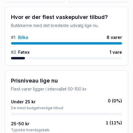
Hvor er der flest vaskepulver tilbud?
Butikkerne med det bredeste udvalg lige nu.
#
1
Bilka
8
varer
#
2
Føtex
1
vare
Prisniveau lige nu
Flest varer ligger i intervallet
50-100 kr
.
0
(
0
%)
Under 25 kr
De mest budgetvenlige tilbud
1
(
11
%)
25-50 kr
Typiske hverdagskøb