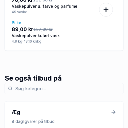
Vaskepulver u. farve og parfume
49
vaske
Bilka
-30%
89,00 kr
127,00 kr
Vaskepulver kulørt vask
4.9
kg
· 18,16 kr/kg
Se også tilbud på
Søg efter kategori med tilbud
Æg
8
dagligvarer
på tilbud