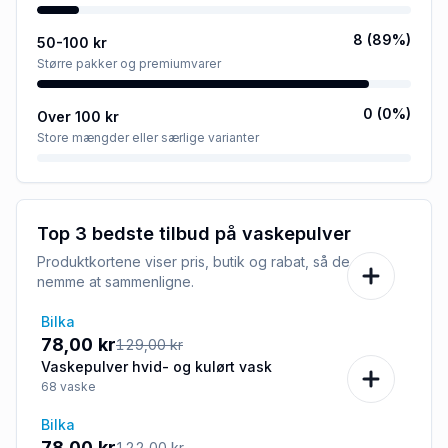
8
(
89
%)
50-100 kr
Større pakker og premiumvarer
0
(
0
%)
Over 100 kr
Store mængder eller særlige varianter
Top 3 bedste tilbud på
vaskepulver
Produktkortene viser pris, butik og rabat, så de er
nemme at sammenligne.
Bilka
-40%
78,00 kr
129,00 kr
Vaskepulver hvid- og kulørt vask
68
vaske
Bilka
-36%
78,00 kr
122,00 kr