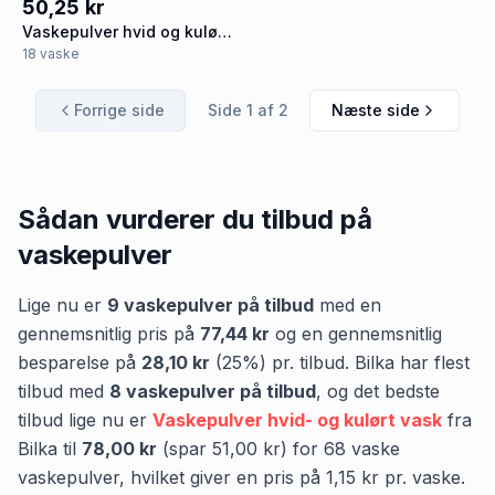
50,25 kr
Vaskepulver hvid og kulørt
vask
18
vaske
Forrige side
Side
1
af
2
Næste side
Sådan vurderer du tilbud på
vaskepulver
Lige nu er
9
vaskepulver
på tilbud
med en
gennemsnitlig pris på
77,44 kr
og en gennemsnitlig
besparelse på
28,10 kr
(
25
%) pr. tilbud.
Bilka
har flest
tilbud med
8
vaskepulver
på tilbud
,
og det bedste
tilbud lige nu er
Vaskepulver hvid- og kulørt vask
fra
Bilka
til
78,00 kr
(spar
51,00 kr
)
for
68
vaske
vaskepulver
, hvilket giver en pris på
1,15 kr
pr.
vaske
.