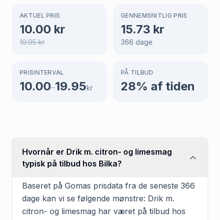
AKTUEL PRIS
GENNEMSNITLIG PRIS
10.00
kr
15.73
kr
19.95
kr
366
dage
PRISINTERVAL
PÅ TILBUD
10.00
19.95
28
% af tiden
–
kr
Hvornår er Drik m. citron- og limesmag
typisk på tilbud hos Bilka?
Baseret på Gomas prisdata fra de seneste 366
dage kan vi se følgende mønstre: Drik m.
citron- og limesmag har været på tilbud hos