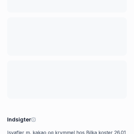
Indsigter
Isvafler m. kakao og krymmel hos Bilka koster 26.01