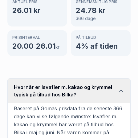
AKTUEL PRIS
GENNEMSNITLIG PRIS
26.01
kr
24.78
kr
366
dage
PRISINTERVAL
PÅ TILBUD
20.00
26.01
4
% af tiden
–
kr
Hvornår er Isvafler m. kakao og krymmel
typisk på tilbud hos Bilka?
Baseret på Gomas prisdata fra de seneste 366
dage kan vi se følgende mønstre: Isvafler m.
kakao og krymmel har været på tilbud hos
Bilka i maj og juni. Når varen kommer på