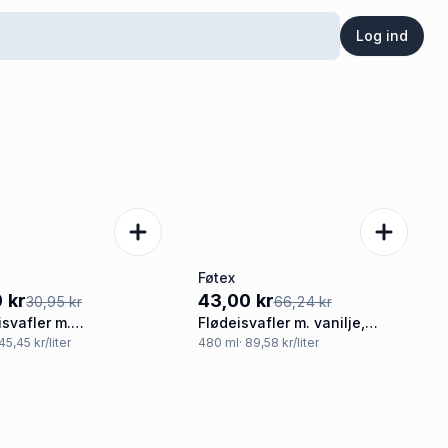
Log ind
Føtex
%
-35%
 kr
43,00 kr
30,95 kr
66,24 kr
svafler m.
Flødeisvafler m. vanilje,
ramelsmag
chokolade og hasselnødder
 45,45 kr/liter
480
ml
· 89,58 kr/liter
øko