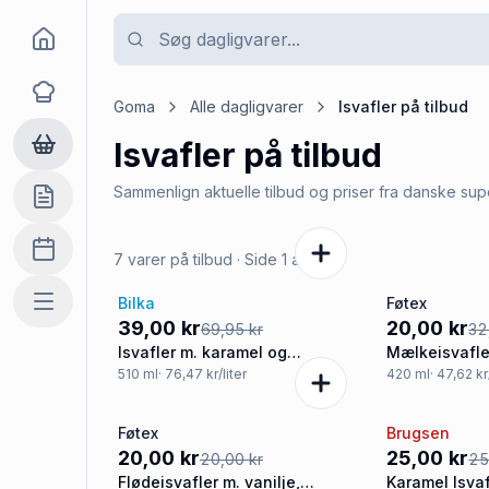
Goma
Opskrifter
Goma
Alle dagligvarer
Isvafler
på tilbud
Isvafler
på tilbud
Dagligvarer
Sammenlign aktuelle tilbud og priser fra danske su
Indkøbslisten
Madplan
7 varer på tilbud
· Side
1
af
2
Bilka
Føtex
Mere
-44%
-39%
39,00 kr
20,00 kr
69,95 kr
32
Isvafler m. karamel og
Mælkeisvafle
chokoladeovertræk
510
ml
· 76,47 kr/liter
420
ml
· 47,62 kr
Føtex
Brugsen
Tilbud
Tilbud
20,00 kr
25,00 kr
20,00 kr
25
Flødeisvafler m. vanilje,
Karamel Isvaf