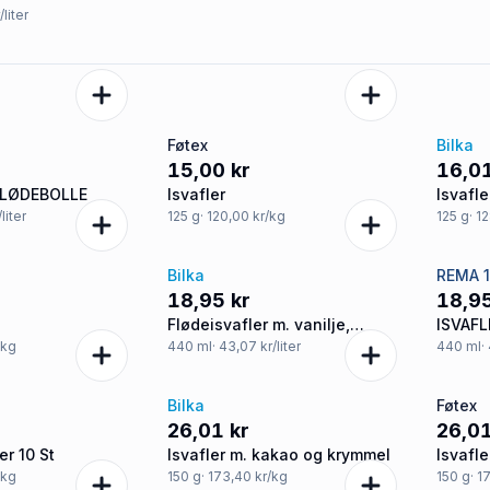
/liter
Føtex
Bilka
15,00 kr
16,01
FLØDEBOLLE
Isvafler
Isvafle
liter
125
g
· 120,00 kr/kg
125
g
· 1
Bilka
REMA 
18,95 kr
18,95
Flødeisvafler m. vanilje,
ISVAFL
chokolade og hasselnødder
/kg
440
ml
· 43,07 kr/liter
440
ml
·
Bilka
Føtex
26,01 kr
26,01
er 10 St
Isvafler m. kakao og krymmel
Isvafl
/kg
150
g
· 173,40 kr/kg
150
g
· 1