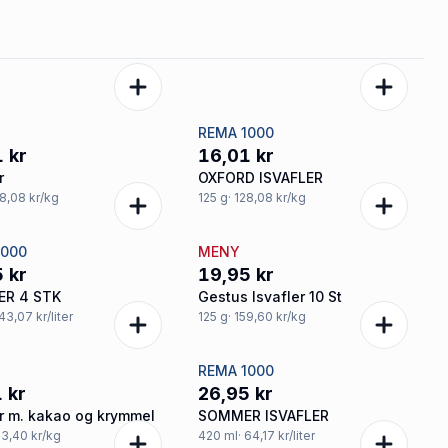
REMA 1000
 kr
16,01 kr
r
OXFORD ISVAFLER
28,08 kr/kg
125
g
· 128,08 kr/kg
1000
MENY
 kr
19,95 kr
ER 4 STK
Gestus Isvafler 10 St
 43,07 kr/liter
125
g
· 159,60 kr/kg
REMA 1000
 kr
26,95 kr
er m. kakao og krymmel
SOMMER ISVAFLER
73,40 kr/kg
420
ml
· 64,17 kr/liter