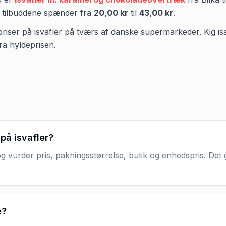
 tilbuddene spænder fra
20,00 kr
til
43,00 kr
.
priser på isvafler på tværs af danske supermarkeder. Kig især 
ra hyldeprisen.
på isvafler?
og vurder pris, pakningsstørrelse, butik og enhedspris. Det
e?