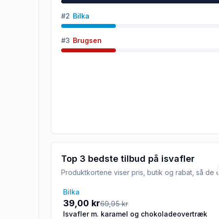
#
2
Bilka
#
3
Brugsen
Top 3 bedste tilbud på
isvafler
Produktkortene viser pris, butik og rabat, så d
Bilka
-44%
39,00 kr
69,95 kr
Isvafler m. karamel og chokoladeovertræk