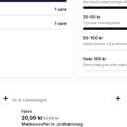
De mest budgetvenlige ti
1
vare
25-50 kr
Typiske hverdagskøb
1
vare
50-100 kr
Større pakker og premium
Over 100 kr
Store mængder eller særli
e er nemme at sammenligne.
Føtex
-39%
20,00 kr
32,95 kr
Mælkeisvafler m. jordbærsmag