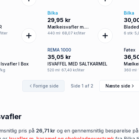
Bilka
Bilka
29,95 kr
30,00
R
Mælkeisvafler m.
Bladed
saltkaramelsmag
saltk
/liter
440
ml
· 68,07 kr/liter
6
stk
· 5
og kag
REMA 1000
Føtex
35,05 kr
36,50
svafler I Box
ISVAFFEL MED SALTKARMEL
Mælkei
r/kg
520
ml
· 67,40 kr/liter
360
ml
·
Forrige side
Side
1
af
2
Næste side
svafler
snitlig pris på
26,71 kr
og en gennemsnitlig besparelse p
u er
Isvafler m. karamel og chokoladeovertræk
fra
Bilka
t