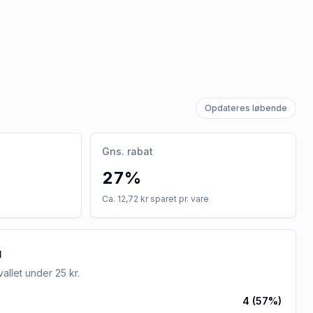
Opdateres løbende
Gns. rabat
27%
Ca. 12,72 kr sparet pr. vare
u
rvallet
under 25 kr
.
4
(
57
%)