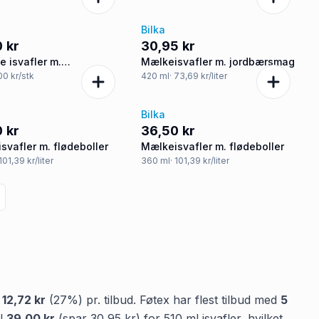
Bilka
 kr
30,95 kr
e isvafler m.
Mælkeisvafler m. jordbærsmag
aramelsmag, mangosmag
,00 kr/stk
420
ml
· 73,69 kr/liter
estykker
Bilka
 kr
36,50 kr
svafler m. flødeboller
Mælkeisvafler m. flødeboller
 101,39 kr/liter
360
ml
· 101,39 kr/liter
å
12,72 kr
(
27
%) pr. tilbud.
Føtex
har flest tilbud med
5
il
39,00 kr
(spar
30,95 kr
)
for
510
ml
isvafler
, hvilket