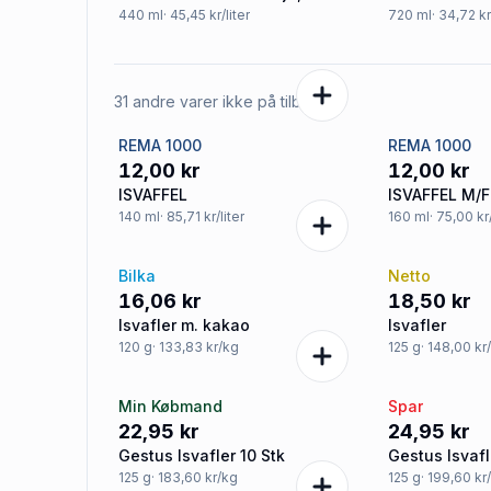
chokolade og hasselnødder
440
ml
· 45,45 kr/liter
720
ml
· 34,72 kr
31 andre varer ikke på tilbud
REMA 1000
REMA 1000
12,00 kr
12,00 kr
ISVAFFEL
ISVAFFEL M/
140
ml
· 85,71 kr/liter
160
ml
· 75,00 kr/
Bilka
Netto
16,06 kr
18,50 kr
Isvafler m. kakao
Isvafler
120
g
· 133,83 kr/kg
125
g
· 148,00 kr
Min Købmand
Spar
22,95 kr
24,95 kr
Gestus Isvafler 10 Stk
Gestus Isvafl
125
g
· 183,60 kr/kg
125
g
· 199,60 kr