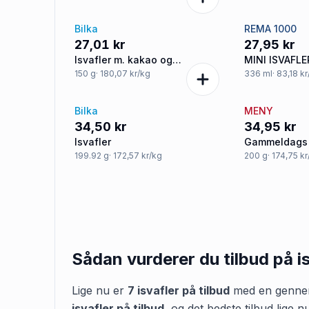
Bilka
REMA 1000
27,01 kr
27,95 kr
Isvafler m. kakao og
MINI ISVAFLE
hasselnøddekrymmel
150
g
· 180,07 kr/kg
336
ml
· 83,18 kr
Bilka
MENY
34,50 kr
34,95 kr
Isvafler
Gammeldags I
199.92
g
· 172,57 kr/kg
200
g
· 174,75 k
Sådan vurderer du tilbud på
i
Lige nu er
7
isvafler
på tilbud
med en gennem
isvafler
på tilbud
,
og det bedste tilbud lige n