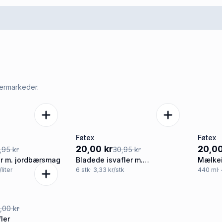
permarkeder.
Føtex
Føtex
-35%
-35
20,00 kr
20,00
,95 kr
30,95 kr
r m. jordbærsmag
Bladede isvafler m.
Mælkei
saltkaramelsmag, mangosmag
saltka
/liter
6
stk
· 3,33 kr/stk
440
ml
·
og kagestykker
,00 kr
ler