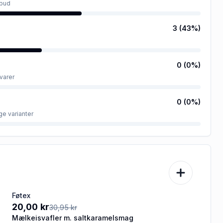
lbud
3
(
43
%)
0
(
0
%)
varer
0
(
0
%)
ge varianter
Føtex
-35%
20,00 kr
30,95 kr
Mælkeisvafler m. saltkaramelsmag