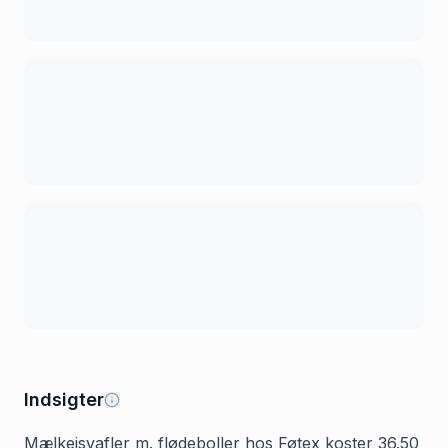
Indsigter
Mælkeisvafler m. flødeboller hos Føtex koster 36.50