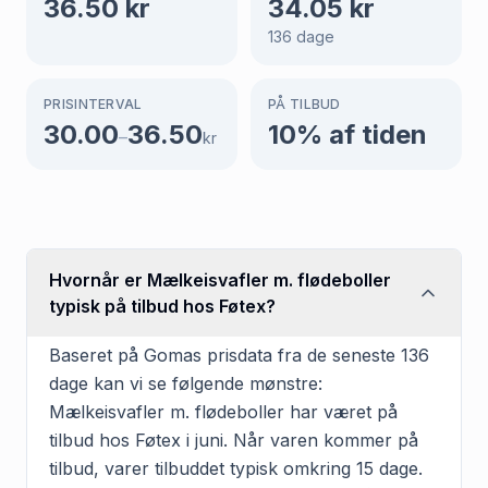
36.50
kr
34.05
kr
136
dage
PRISINTERVAL
PÅ TILBUD
30.00
36.50
10
% af tiden
–
kr
Hvornår er Mælkeisvafler m. flødeboller
typisk på tilbud hos Føtex?
Baseret på Gomas prisdata fra de seneste 136
dage kan vi se følgende mønstre:
Mælkeisvafler m. flødeboller har været på
tilbud hos Føtex i juni. Når varen kommer på
tilbud, varer tilbuddet typisk omkring 15 dage.