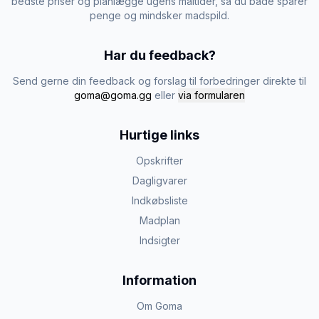
bedste priser og planlægge ugens måltider, så du både sparer
penge og mindsker madspild.
Har du feedback?
Send gerne din feedback og forslag til forbedringer direkte til
goma@goma.gg
eller
via formularen
Hurtige links
Opskrifter
Dagligvarer
Indkøbsliste
Madplan
Indsigter
Information
Om Goma