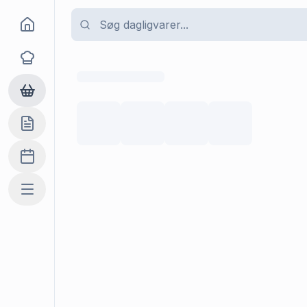
Goma
Opskrifter
Dagligvarer
Indkøbslisten
Madplan
Mere