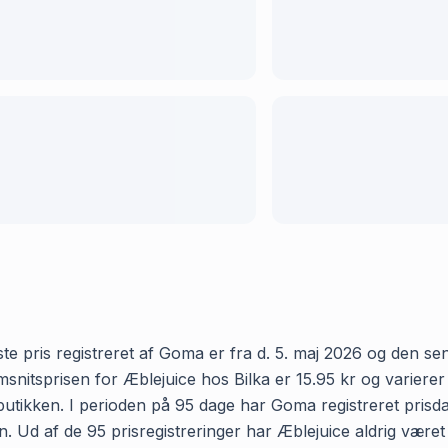
e pris registreret af Goma er fra d. 5. maj 2026 og den senes
itsprisen for Æblejuice hos Bilka er 15.95 kr og varierer f
 butikken. I perioden på 95 dage har Goma registreret prisdata
en. Ud af de 95 prisregistreringer har Æblejuice aldrig være