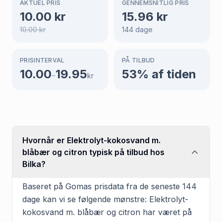
AKTUEL PRIS
GENNEMSNITLIG PRIS
10.00
kr
15.96
kr
10.00
kr
144
dage
PRISINTERVAL
PÅ TILBUD
10.00
19.95
53
% af tiden
–
kr
Hvornår er Elektrolyt-kokosvand m.
blåbær og citron typisk på tilbud hos
Bilka?
Baseret på Gomas prisdata fra de seneste 144
dage kan vi se følgende mønstre: Elektrolyt-
kokosvand m. blåbær og citron har været på