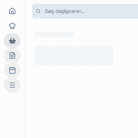
Goma
Opskrifter
Dagligvarer
Indkøbslisten
Madplan
Mere