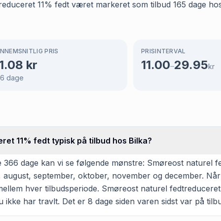
reduceret 11% fedt været markeret som tilbud 165 dage hos 
NNEMSNITLIG PRIS
PRISINTERVAL
1.08
kr
11.00
29.95
–
kr
66
dage
et 11% fedt typisk på tilbud hos Bilka?
 366 dage kan vi se følgende mønstre: Smøreost naturel fed
 juli, august, september, oktober, november og december. Når
ellem hver tilbudsperiode. Smøreost naturel fedtreduceret 1
u ikke har travlt. Det er 8 dage siden varen sidst var på tilb