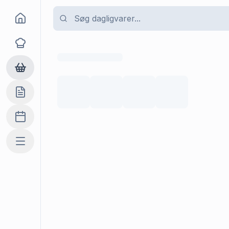
Goma
Opskrifter
Dagligvarer
Indkøbslisten
Madplan
Mere