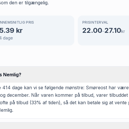
som den er tilgængelig.
NNEMSNITLIG PRIS
PRISINTERVAL
5.39
kr
22.00
27.10
–
kr
4
dage
os Nemlig?
 414 dage kan vi se følgende mønstre: Smøreost har været på
r og december. Når varen kommer på tilbud, varer tilbuddet
te på tilbud (33% af tiden), så det kan betale sig at vente p
Nemlig.