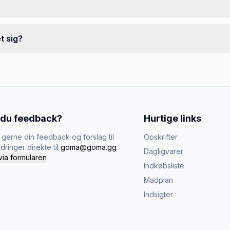
t sig?
 du feedback?
Hurtige links
gerne din feedback og forslag til
Opskrifter
dringer direkte til
goma@goma.gg
Dagligvarer
via formularen
Indkøbsliste
Madplan
Indsigter