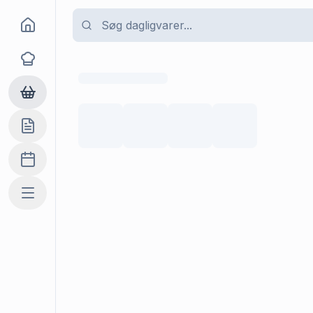
Goma
Opskrifter
Dagligvarer
Indkøbslisten
Madplan
Mere