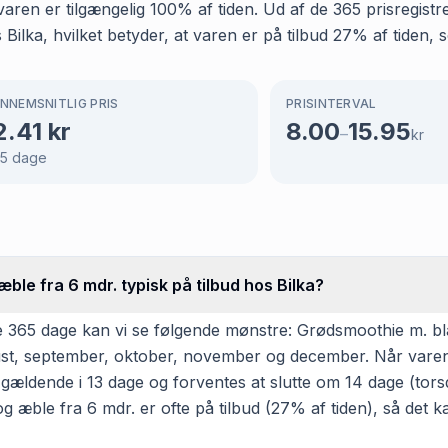
 at varen er tilgængelig 100% af tiden. Ud af de 365 prisreg
ilka, hvilket betyder, at varen er på tilbud 27% af tiden, s
NNEMSNITLIG PRIS
PRISINTERVAL
2.41
kr
8.00
15.95
–
kr
5
dage
le fra 6 mdr. typisk på tilbud hos Bilka?
e 365 dage kan vi se følgende mønstre: Grødsmoothie m. bl
, august, september, oktober, november og december. Når var
gældende i 13 dage og forventes at slutte om 14 dage (tors
æble fra 6 mdr. er ofte på tilbud (27% af tiden), så det ka