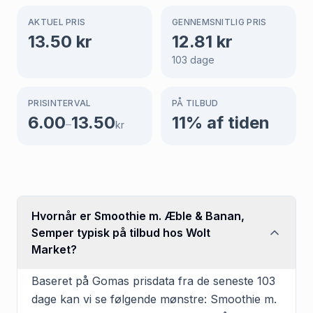
AKTUEL PRIS
GENNEMSNITLIG PRIS
13.50
kr
12.81
kr
103
dage
PRISINTERVAL
PÅ TILBUD
6.00
13.50
11
% af tiden
–
kr
Hvornår er Smoothie m. Æble & Banan,
Semper typisk på tilbud hos Wolt
Market?
Baseret på Gomas prisdata fra de seneste 103
dage kan vi se følgende mønstre: Smoothie m.