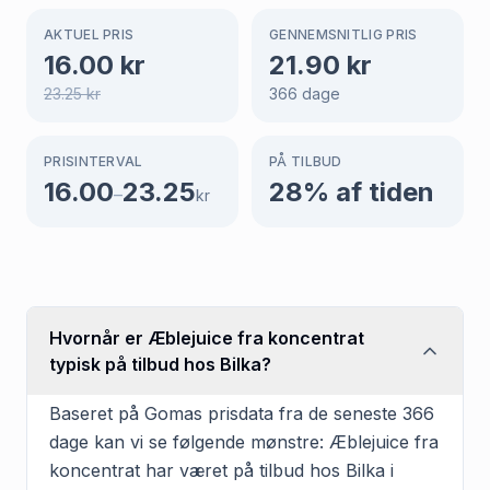
AKTUEL PRIS
GENNEMSNITLIG PRIS
16.00
kr
21.90
kr
23.25
kr
366
dage
PRISINTERVAL
PÅ TILBUD
16.00
23.25
28
% af tiden
–
kr
Hvornår er Æblejuice fra koncentrat
typisk på tilbud hos Bilka?
Baseret på Gomas prisdata fra de seneste 366
dage kan vi se følgende mønstre: Æblejuice fra
koncentrat har været på tilbud hos Bilka i