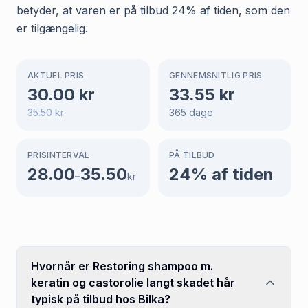
betyder, at varen er på tilbud 24% af tiden, som den
er tilgængelig.
AKTUEL PRIS
GENNEMSNITLIG PRIS
30.00
kr
33.55
kr
35.50
kr
365
dage
PRISINTERVAL
PÅ TILBUD
28.00
35.50
24
% af tiden
–
kr
Hvornår er Restoring shampoo m.
keratin og castorolie langt skadet hår
typisk på tilbud hos Bilka?