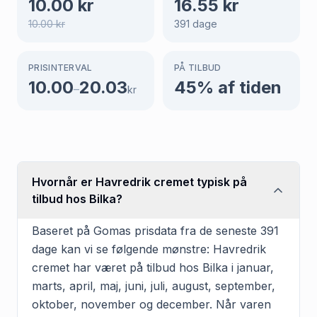
10.00
kr
16.55
kr
10.00
kr
391
dage
PRISINTERVAL
PÅ TILBUD
10.00
20.03
45
% af tiden
–
kr
Hvornår er Havredrik cremet typisk på
tilbud hos Bilka?
Baseret på Gomas prisdata fra de seneste 391
dage kan vi se følgende mønstre: Havredrik
cremet har været på tilbud hos Bilka i januar,
marts, april, maj, juni, juli, august, september,
oktober, november og december. Når varen