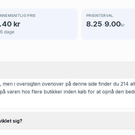
NNEMSNITLIG PRIS
PRISINTERVAL
.40
kr
8.25
9.00
–
kr
66
dage
r, men i oversigten ovenover på denne side finder du 214 alt
 på varen hos flere butikker inden køb for at opnå den beds
iklet sig?