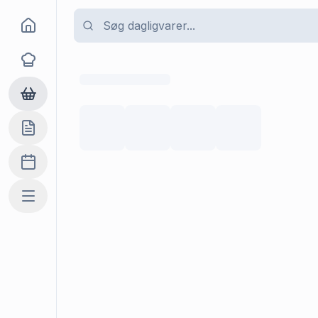
Goma
Opskrifter
Dagligvarer
Indkøbslisten
Madplan
Mere