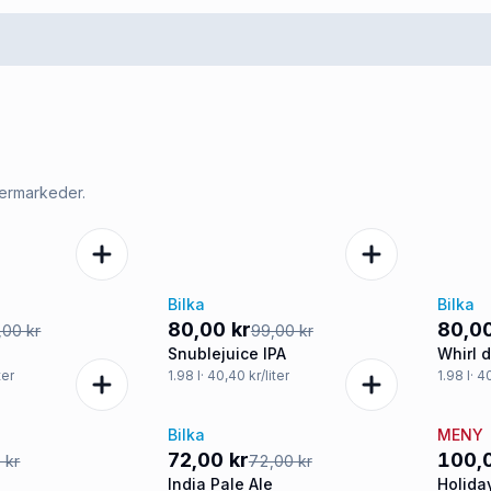
permarkeder.
Bilka
Bilka
-19%
-19
80,00 kr
80,00
,00 kr
99,00 kr
Snublejuice IPA
Whirl 
ter
1.98
l
· 40,40 kr/liter
1.98
l
· 4
Bilka
MENY
Tilbud
Tilb
72,00 kr
100,
 kr
72,00 kr
India Pale Ale
Holida