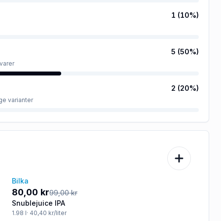
1
(
10
%)
5
(
50
%)
varer
2
(
20
%)
ge varianter
Bilka
-19%
80,00 kr
99,00 kr
Snublejuice IPA
1.98
l
· 40,40 kr/liter