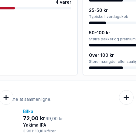
4
varer
25-50 kr
Typiske hverdagskøb
50-100 kr
Større pakker og premium
Over 100 kr
Store mængder eller særli
e er nemme at sammenligne.
Bilka
-27%
72,00 kr
99,00 kr
Yakima IPA
3.96
l
· 18,18 kr/liter