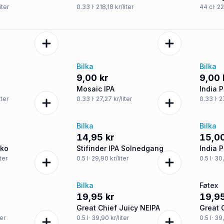
iter
0.33
l
· 218,18 kr/liter
44
cl
· 2
Bilka
Bilka
9,00 kr
9,00 
Mosaic IPA
India P
iter
0.33
l
· 27,27 kr/liter
0.33
l
· 2
Bilka
Bilka
14,95 kr
15,00
øko
Stifinder IPA Solnedgang
India P
iter
0.5
l
· 29,90 kr/liter
0.5
l
· 30
Bilka
Føtex
19,95 kr
19,95
Great Chief Juicy NEIPA
Great 
ter
0.5
l
· 39,90 kr/liter
0.5
l
· 39