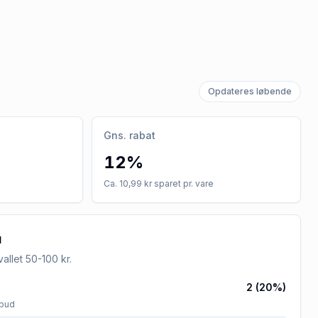
Opdateres løbende
Gns. rabat
12%
Ca. 10,99 kr sparet pr. vare
u
rvallet
50-100 kr
.
2
(
20
%)
lbud