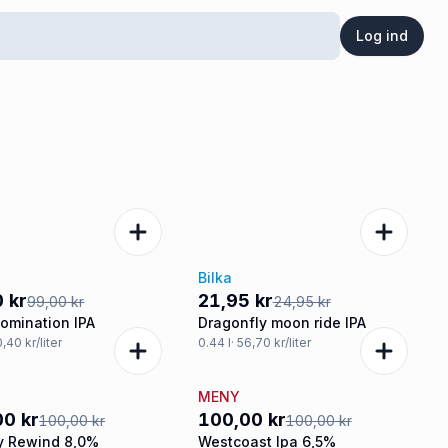
Log ind
Bilka
%
-12%
 kr
21,95 kr
99,00 kr
24,95 kr
domination IPA
Dragonfly moon ride IPA
0,40 kr/liter
0.44
l
· 56,70 kr/liter
MENY
ud
Tilbud
00 kr
100,00 kr
100,00 kr
100,00 kr
y Rewind 8,0%
Westcoast Ipa 6,5%