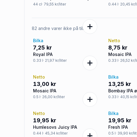
44
cl
· 79,55 kr/liter
0.44
l
· 20,45 kr/l
82 andre varer ikke på tilbud
Bilka
Netto
7,25 kr
8,75 kr
Royal IPA
Mosaic IPA
0.33
l
· 21,97 kr/liter
0.33
l
· 26,52 kr/l
Netto
Bilka
13,00 kr
13,25 kr
Mosaic IPA
Bombay IPA 
0.5
l
· 26,00 kr/liter
0.33
l
· 40,15 kr/l
Netto
Bilka
19,95 kr
19,95 kr
Humlesovs Juicy IPA
Fresh IPA
0.44
l
· 45,34 kr/liter
0.5
l
· 39,90 kr/li