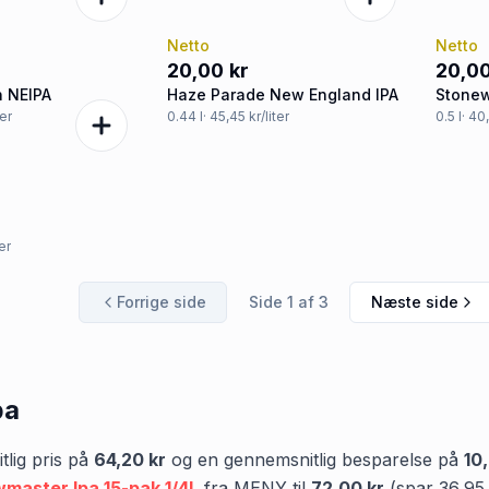
Netto
Netto
20,00 kr
20,00
n NEIPA
Haze Parade New England IPA
Stonew
ter
0.44
l
· 45,45 kr/liter
0.5
l
· 40
ter
Forrige side
Side
1
af
3
Næste side
pa
lig pris på
64,20 kr
og en gennemsnitlig besparelse på
10
master Ipa 15-pak 1/4L
fra
MENY
til
72,00 kr
(spar
36,95