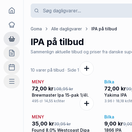
Goma
Opskrifter
Goma
Alle dagligvarer
IPA
på tilbud
IPA
på tilbud
Dagligvarer
Sammenlign aktuelle tilbud og priser fra danske su
Indkøbslisten
Madplan
10 varer på tilbud
· Side
1
af
3
MENY
Bilka
Mere
-34%
-27%
72,00 kr
72,00 kr
108,95 kr
99
Brewmaster Ipa 15-pak 1/4L
Yakima IPA
495
cl
· 14,55 kr/liter
3.96
l
· 18,18 kr/li
MENY
Bilka
-12%
Tilbud
35,00 kr
9,00 kr
39,95 kr
9,00
Found 8,0% Westcoast Dipa
1866 IPA