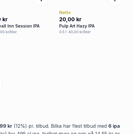
Netto
 kr
20,00 kr
all Inn Session IPA
Pulp Art Hazy IPA
,00 kr/liter
0.5
l
· 40,00 kr/liter
,99 kr
(
12
%) pr. tilbud.
Bilka
har flest tilbud med
6
ipa
 kr
)
for
495
cl
ipa
, hvilket giver en pris på
14,55 kr
pr.