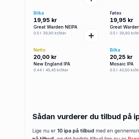
Bilka
Føtex
19,95 kr
19,95 kr
Great Warden NEIPA
Great Warde
0.5
l
· 39,90 kr/liter
0.5
l
· 39,90 kr/li
Netto
Bilka
20,00 kr
20,25 kr
New England IPA
Mosaic IPA
0.44
l
· 45,45 kr/liter
0.5
l
· 40,50 kr/li
Sådan vurderer du tilbud på
i
Lige nu er
10
ipa
på tilbud
med en gennemsnit
på tilbud
,
og det bedste tilbud lige nu er
Brew