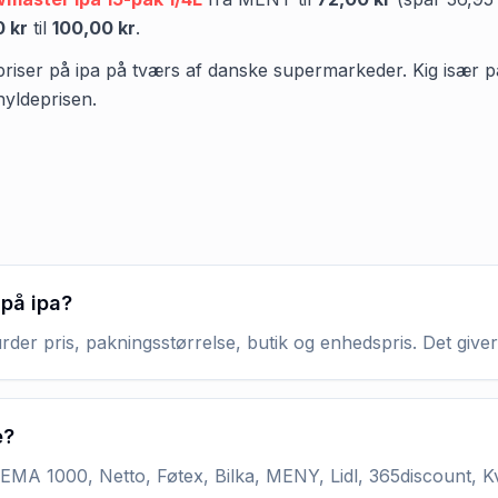
0 kr
til
100,00 kr
.
priser på ipa på tværs af danske supermarkeder. Kig især på p
hyldeprisen.
 på ipa?
rder pris, pakningsstørrelse, butik og enhedspris. Det giver
e?
MA 1000, Netto, Føtex, Bilka, MENY, Lidl, 365discount, K