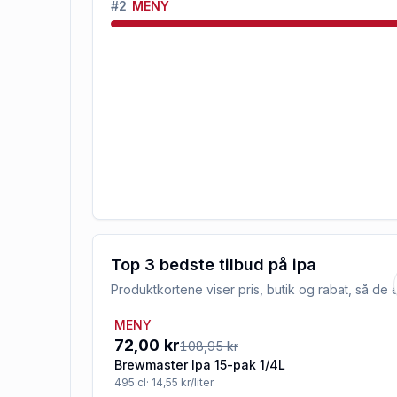
#
2
MENY
Top 3 bedste tilbud på
ipa
Produktkortene viser pris, butik og rabat, så d
MENY
-34%
72,00 kr
108,95 kr
Brewmaster Ipa 15-pak 1/4L
495
cl
· 14,55 kr/liter