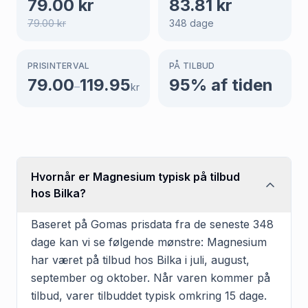
79.00
kr
83.81
kr
79.00
kr
348
dage
PRISINTERVAL
PÅ TILBUD
79.00
119.95
95
% af tiden
–
kr
Hvornår er Magnesium typisk på tilbud
hos Bilka?
Baseret på Gomas prisdata fra de seneste 348
dage kan vi se følgende mønstre: Magnesium
har været på tilbud hos Bilka i juli, august,
september og oktober. Når varen kommer på
tilbud, varer tilbuddet typisk omkring 15 dage.