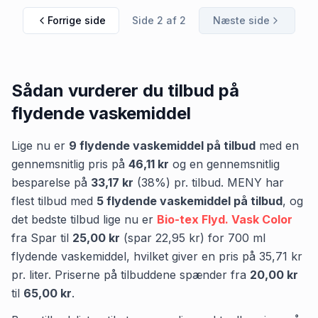
Forrige side
Side
2
af
2
Næste side
Sådan vurderer du tilbud på
flydende vaskemiddel
Lige nu er
9
flydende vaskemiddel
på tilbud
med en
gennemsnitlig pris på
46,11 kr
og en gennemsnitlig
besparelse på
33,17 kr
(
38
%) pr. tilbud.
MENY
har
flest tilbud med
5
flydende vaskemiddel
på tilbud
,
og
det bedste tilbud lige nu er
Bio-tex Flyd. Vask Color
fra
Spar
til
25,00 kr
(spar
22,95 kr
)
for
700
ml
flydende vaskemiddel
, hvilket giver en pris på
35,71 kr
pr.
liter
.
Priserne på tilbuddene spænder fra
20,00 kr
til
65,00 kr
.