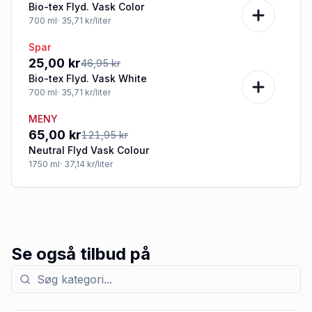
Bio-tex Flyd. Vask Color
700
ml
· 35,71 kr/liter
Spar
-47%
25,00 kr
46,95 kr
Bio-tex Flyd. Vask White
700
ml
· 35,71 kr/liter
MENY
-47%
65,00 kr
121,95 kr
Neutral Flyd Vask Colour
1750
ml
· 37,14 kr/liter
Se også tilbud på
Søg efter kategori med tilbud