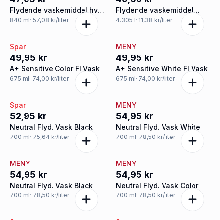
Flydende vaskemiddel hvid
Flydende vaskemiddel
og kulørt vask
kulørt vask
840
ml
· 57,08 kr/liter
4.305
l
· 11,38 kr/liter
Spar
MENY
49,95 kr
49,95 kr
A+ Sensitive Color Fl Vask
A+ Sensitive White Fl Vask
675
ml
· 74,00 kr/liter
675
ml
· 74,00 kr/liter
Spar
MENY
52,95 kr
54,95 kr
Neutral Flyd. Vask Black
Neutral Flyd. Vask White
700
ml
· 75,64 kr/liter
700
ml
· 78,50 kr/liter
MENY
MENY
54,95 kr
54,95 kr
Neutral Flyd. Vask Black
Neutral Flyd. Vask Color
700
ml
· 78,50 kr/liter
700
ml
· 78,50 kr/liter