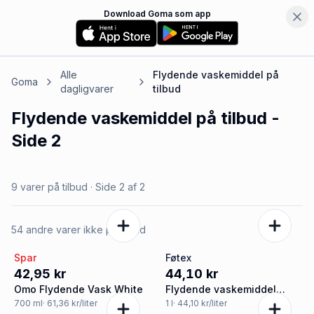
Download Goma som app
Alle
Flydende vaskemiddel
på
Goma
dagligvarer
tilbud
Flydende vaskemiddel
på tilbud
-
Side 2
9 varer på tilbud
· Side
2
af
2
54 andre varer ikke på tilbud
Spar
Føtex
42,95 kr
44,10 kr
Omo Flydende Vask White
Flydende vaskemiddel
kulørt vask
700
ml
· 61,36 kr/liter
1
l
· 44,10 kr/liter