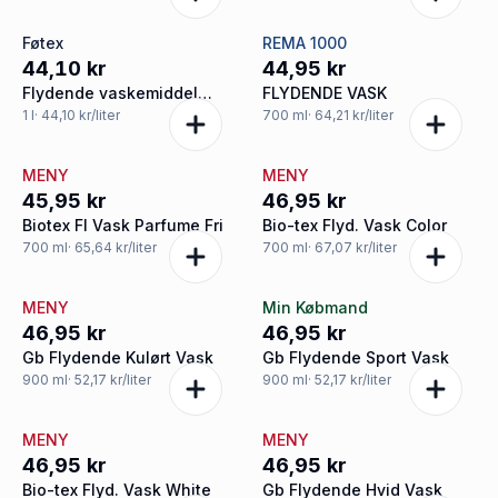
Føtex
REMA 1000
44,10 kr
44,95 kr
Flydende vaskemiddel
FLYDENDE VASK
kulørt vask
1
l
· 44,10 kr/liter
700
ml
· 64,21 kr/liter
MENY
MENY
45,95 kr
46,95 kr
Biotex Fl Vask Parfume Fri
Bio-tex Flyd. Vask Color
700
ml
· 65,64 kr/liter
700
ml
· 67,07 kr/liter
MENY
Min Købmand
46,95 kr
46,95 kr
Gb Flydende Kulørt Vask
Gb Flydende Sport Vask
900
ml
· 52,17 kr/liter
900
ml
· 52,17 kr/liter
MENY
MENY
46,95 kr
46,95 kr
Bio-tex Flyd. Vask White
Gb Flydende Hvid Vask