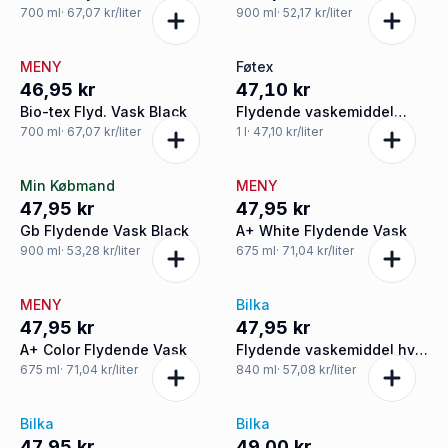
700
ml
· 67,07 kr/liter
900
ml
· 52,17 kr/liter
MENY
Føtex
46,95 kr
47,10 kr
Bio-tex Flyd. Vask Black
Flydende vaskemiddel
kulørt vask
700
ml
· 67,07 kr/liter
1
l
· 47,10 kr/liter
Min Købmand
MENY
47,95 kr
47,95 kr
Gb Flydende Vask Black
A+ White Flydende Vask
900
ml
· 53,28 kr/liter
675
ml
· 71,04 kr/liter
MENY
Bilka
47,95 kr
47,95 kr
A+ Color Flydende Vask
Flydende vaskemiddel hvid
og kulørt vask
675
ml
· 71,04 kr/liter
840
ml
· 57,08 kr/liter
Bilka
Bilka
47,95 kr
49,00 kr