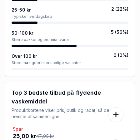
2
(
22
%)
25-50 kr
Typiske hverdagskøb
5
(
56
%)
50-100 kr
Større pakker og premiumvarer
0
(
0
%)
Over 100 kr
Store mængder eller særlige varianter
Top 3 bedste tilbud på
flydende
vaskemiddel
Produktkortene viser pris, butik og rabat, så de er
nemme at sammenligne.
Spar
-48%
25,00 kr
47,95 kr