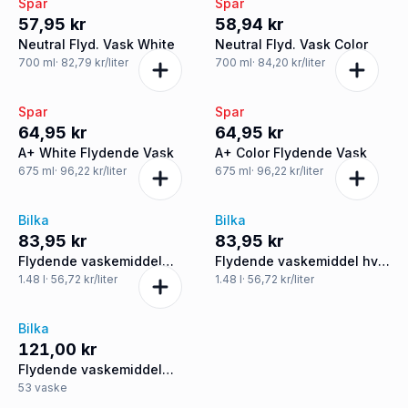
Spar
Spar
57,95 kr
58,94 kr
Neutral Flyd. Vask White
Neutral Flyd. Vask Color
700
ml
· 82,79 kr/liter
700
ml
· 84,20 kr/liter
Spar
Spar
64,95 kr
64,95 kr
A+ White Flydende Vask
A+ Color Flydende Vask
675
ml
· 96,22 kr/liter
675
ml
· 96,22 kr/liter
Bilka
Bilka
83,95 kr
83,95 kr
Flydende vaskemiddel
Flydende vaskemiddel hvid
hvid- og kulørt vask
og kulørt vask
1.48
l
· 56,72 kr/liter
1.48
l
· 56,72 kr/liter
Bilka
121,00 kr
Flydende vaskemiddel
hvid- og kulørt vask
53
vaske